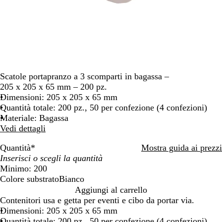
Scatole portapranzo a 3 scomparti in bagassa –
205 x 205 x 65 mm – 200 pz.
Dimensioni: 205 x 205 x 65 mm
Quantità totale: 200 pz., 50 per confezione (4 confezioni)
Materiale: Bagassa
Vedi dettagli
Quantità
*
Mostra guida ai prezzi
Minimo: 200
Colore substrato
Bianco
B
Aggiungi al carrello
i
Contenitori usa e getta per eventi e cibo da portar via.
a
Dimensioni: 205 x 205 x 65 mm
n
Quantità totale: 200 pz., 50 per confezione (4 confezioni)