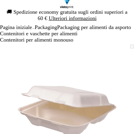
Diapositiva
🚚
Spedizione economy gratuita sugli ordini superiori a
1
60 €
Ulteriori informazioni
di
Pagina iniziale
Packaging
Packaging per alimenti da asporto
1
...
Contenitori e vaschette per alimenti
Contenitori per alimenti monouso
Diapositiva
L’immagine
Ingrandito
Usa
Clicca
1
può
a
i
per
di
essere
minimo
comandi
allargare
1
ingrandita
+
e
+
per
ingrandire
o
ridurre
e
le
frecce
per
spostarti