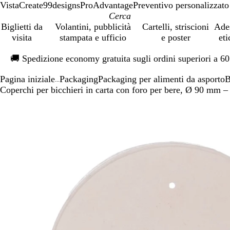
VistaCreate
99designs
ProAdvantage
Preventivo personalizzato
Biglietti da
Volantini, pubblicità
Cartelli, striscioni
Ade
visita
stampata e ufficio
e poster
eti
Diapositiva
🚚
Spedizione economy gratuita sugli ordini superiori a 6
1
di
Pagina iniziale
Packaging
Packaging per alimenti da asporto
B
1
...
Coperchi per bicchieri in carta con foro per bere, Ø 90 mm –
Diapositiva
L’immagine
Ingrandito
Usa
Clicca
1
può
a
i
per
di
essere
minimo
comandi
allargare
1
ingrandita
+
e
+
per
ingrandire
o
ridurre
e
le
frecce