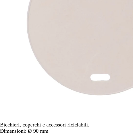
per
spostarti
Bicchieri, coperchi e accessori riciclabili.
Dimensioni: Ø 90 mm