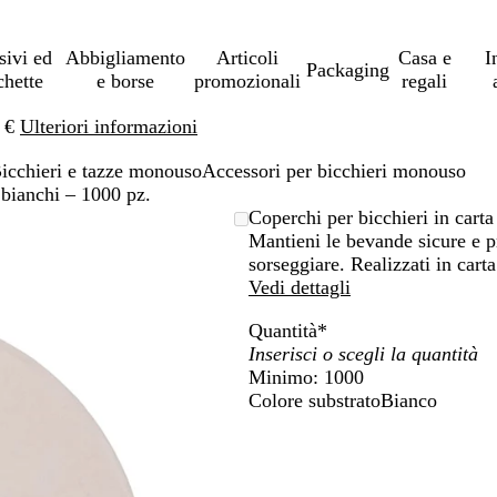
sivi ed
Abbigliamento
Articoli
Casa e
I
Packaging
chette
e borse
promozionali
regali
0 €
Ulteriori informazioni
icchieri e tazze monouso
Accessori per bicchieri monouso
 bianchi – 1000 pz.
Coperchi per bicchieri in cart
Mantieni le bevande sicure e p
sorseggiare. Realizzati in car
Vedi dettagli
Quantità
*
Minimo: 1000
Colore substrato
Bianco
B
i
a
n