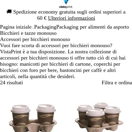
Diapositiva
🚚
Spedizione economy gratuita sugli ordini superiori a
1
60 €
Ulteriori informazioni
di
Pagina iniziale
Packaging
Packaging per alimenti da asporto
1
...
Bicchieri e tazze monouso
Accessori per bicchieri monouso
Vuoi fare scorta di accessori per bicchieri monouso?
VistaPrint è a tua disposizione. La nostra collezione di
accessori per bicchieri monouso ti offre tutto ciò di cui hai
bisogno: manicotti per bicchieri di cartone, coperchi per
bicchieri con foro per bere, bastoncini per caffè e altri
articoli, nella quantità che desideri.
24 risultati
Filtra e ordina
Bestseller