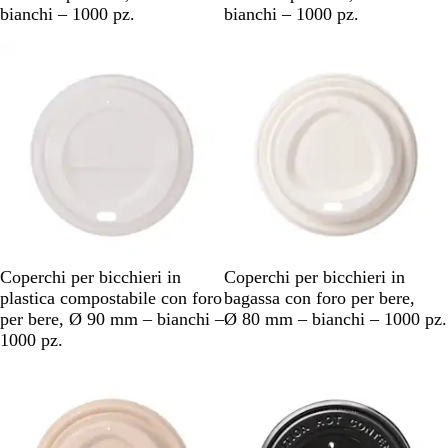
a
a
bianchi – 1000 pz.
bianchi – 1000 pz.
n
n
c
c
o
o
B
B
Coperchi per bicchieri in
Coperchi per bicchieri in
i
i
plastica compostabile con foro
bagassa con foro per bere,
a
a
per bere, Ø 90 mm – bianchi –
Ø 80 mm – bianchi – 1000 pz.
n
n
1000 pz.
c
c
Articolo non disponibile
o
o