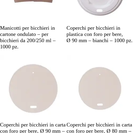
M
B
Manicotti per bicchieri in
Coperchi per bicchieri in
a
i
cartone ondulato – per
plastica con foro per bere,
r
a
bicchieri da 200/250 ml –
Ø 90 mm – bianchi – 1000 pz.
r
n
1000 pz.
o
c
n
o
e
B
B
Coperchi per bicchieri in carta
Coperchi per bicchieri in carta
i
i
con foro per bere, Ø 90 mm –
con foro per bere, Ø 80 mm –