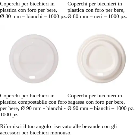
B
N
Coperchi per bicchieri in
Coperchi per bicchieri in
i
e
plastica con foro per bere,
plastica con foro per bere,
a
r
Ø 80 mm – bianchi – 1000 pz.
Ø 80 mm – neri – 1000 pz.
n
o
Articolo non disponibile
Articolo non disponibile
c
o
B
B
Coperchi per bicchieri in
Coperchi per bicchieri in
i
i
plastica compostabile con foro
bagassa con foro per bere,
a
a
per bere, Ø 90 mm - bianchi -
Ø 90 mm – bianchi – 1000 pz.
n
n
1000 pz.
c
c
Rifornisci il tuo angolo riservato alle bevande con gli
o
o
accessori per bicchieri monouso.