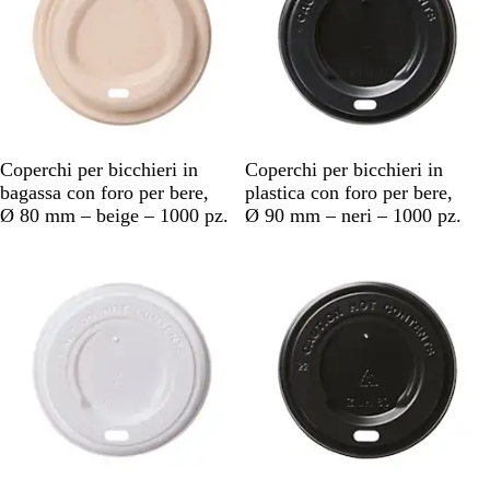
B
N
Coperchi per bicchieri in
Coperchi per bicchieri in
e
e
bagassa con foro per bere,
plastica con foro per bere,
i
r
Ø 80 mm – beige – 1000 pz.
Ø 90 mm – neri – 1000 pz.
g
o
Articolo non disponibile
Articolo non disponibile
e