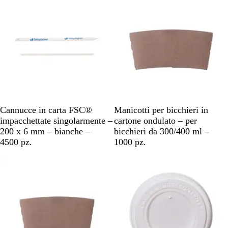
c
o
l
o
r
e
B
M
Cannucce in carta FSC®
Manicotti per bicchieri in
i
a
impacchettate singolarmente –
cartone ondulato – per
a
r
200 x 6 mm – bianche –
bicchieri da 300/400 ml –
n
r
4500 pz.
1000 pz.
c
o
o
n
e