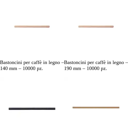
o
o
n
n
e
e
M
M
Bastoncini per caffè in legno –
Bastoncini per caffè in legno –
a
a
140 mm – 10000 pz.
190 mm – 10000 pz.
r
r
r
r
o
o
n
n
e
e