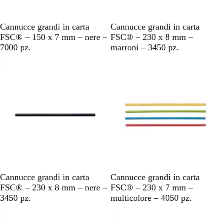
N
M
Cannucce grandi in carta
Cannucce grandi in carta
e
a
FSC® – 150 x 7 mm – nere –
FSC® – 230 x 8 mm –
r
r
7000 pz.
marroni – 3450 pz.
o
r
o
n
e
N
M
Cannucce grandi in carta
Cannucce grandi in carta
e
u
FSC® – 230 x 8 mm – nere –
FSC® – 230 x 7 mm –
r
l
3450 pz.
multicolore – 4050 pz.
o
t
i