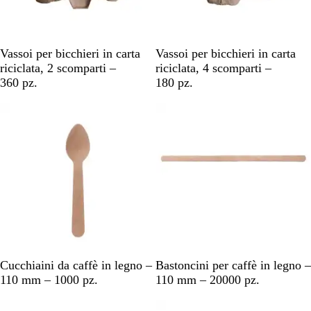
M
M
Vassoi per bicchieri in carta
Vassoi per bicchieri in carta
a
a
riciclata, 2 scomparti –
riciclata, 4 scomparti –
r
r
360 pz.
180 pz.
r
r
o
o
n
n
e
e
M
M
Cucchiaini da caffè in legno –
Bastoncini per caffè in legno –
a
a
110 mm – 1000 pz.
110 mm – 20000 pz.
r
r
r
r