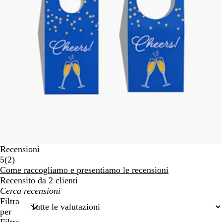
Recensioni
2
5
(
2
)
recensioni
Come raccogliamo e presentiamo le recensioni
Recensito da 2 clienti
I
miei
Filtra
termini
per
di
Filtra