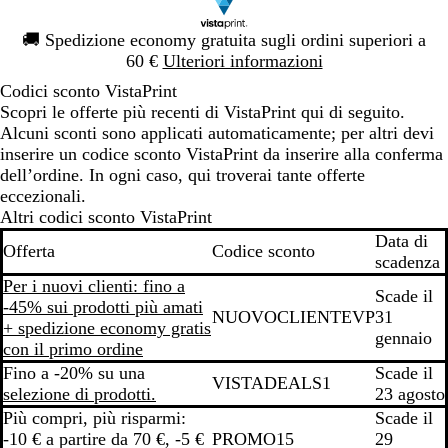
Diapositiva
🚚
Spedizione economy gratuita sugli ordini superiori a
1
60 €
Ulteriori informazioni
di
Codici sconto VistaPrint
1
Scopri le offerte più recenti di VistaPrint qui di seguito.
Alcuni sconti sono applicati automaticamente; per altri devi
inserire un codice sconto VistaPrint da inserire alla conferma
dell’ordine. In ogni caso, qui troverai tante offerte
eccezionali.
Altri codici sconto VistaPrint
Data di
Offerta
Codice sconto
scadenza
Per i nuovi clienti: fino a
Scade il
-45% sui prodotti più amati
NUOVOCLIENTEVP
31
+ spedizione economy gratis
gennaio
con il primo ordine
Fino a -20% su una
Scade il
VISTADEALS1
selezione di prodotti.
23 agosto
Più compri, più risparmi:
Scade il
-10 € a partire da 70 €, -5 €
PROMO15
29