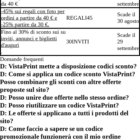
da 40 €
settembre
-45% sui regali con foto per
Scade il
ordini a partire da 40 € e
REGALI45
30 agosto
-25% partire da 30 €.
Fino al 30% di sconto sui su
Scade il
inviti, annunci e biglietti
30INVITI
29
d'auguri
settembre
.
Domande frequenti
D: VistaPrint mette a disposizione codici sconto?
D: Come si applica un codice sconto VistaPrint?
Posso combinare gli sconti con altre offerte
proposte sul sito?
D: Posso unire due offerte nello stesso ordine?
D: Posso riutilizzare un codice VistaPrint?
D: Le offerte si applicano a tutti i prodotti del
sito?
D: Come faccio a sapere se un codice
promozionale funzionerà con il mio ordine