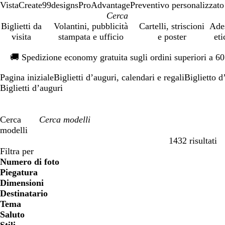
VistaCreate
99designs
ProAdvantage
Preventivo personalizzato
Biglietti da
Volantini, pubblicità
Cartelli, striscioni
Ade
visita
stampata e ufficio
e poster
eti
Diapositiva
🚚
Spedizione economy gratuita sugli ordini superiori a 6
1
di
Pagina iniziale
Biglietti d’auguri, calendari e regali
Biglietto d
1
Biglietti d’auguri
Cerca
modelli
1432 risultati
Filtri
Filtra per
Numero di foto
Piegatura
Dimensioni
Destinatario
Tema
Saluto