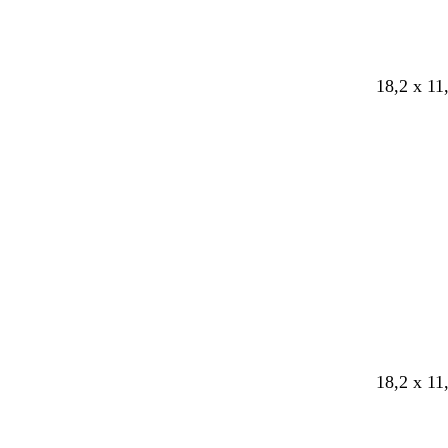
a
18,2 x 11
Caricame
in
corso
18,2 x 11
Caricame