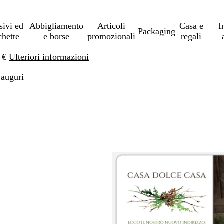
sivi ed
Abbigliamento
Articoli
Casa e
I
Packaging
chette
e borse
promozionali
regali
0 €
Ulteriori informazioni
’auguri