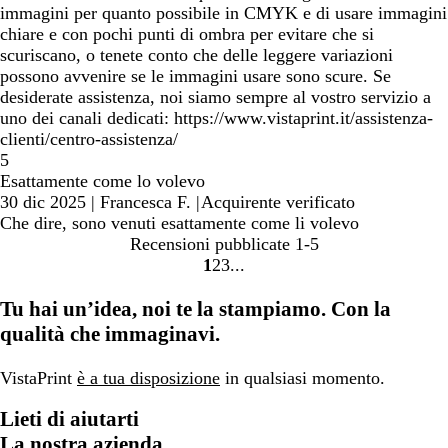
immagini per quanto possibile in CMYK e di usare immagini
chiare e con pochi punti di ombra per evitare che si
scuriscano, o tenete conto che delle leggere variazioni
possono avvenire se le immagini usare sono scure. Se
desiderate assistenza, noi siamo sempre al vostro servizio a
uno dei canali dedicati: https://www.vistaprint.it/assistenza-
clienti/centro-assistenza/
5
Esattamente come lo volevo
30 dic 2025
|
Francesca F.
|
Acquirente verificato
Che dire, sono venuti esattamente come li volevo
Recensioni pubblicate
1-5
1
2
3
Vai
Vai
Vai
alla
alla
alla
Tu hai un’idea, noi te la stampiamo. Con la
pagina
pagina
pagina
qualità che immaginavi.
VistaPrint
è a tua disposizione
in qualsiasi momento.
Lieti di aiutarti
La nostra azienda