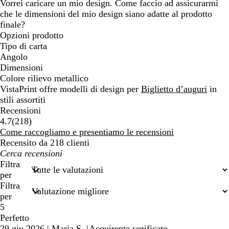
Vorrei caricare un mio design. Come faccio ad assicurarmi
che le dimensioni del mio design siano adatte al prodotto
finale?
Opzioni prodotto
Tipo di carta
Angolo
Dimensioni
Colore rilievo metallico
VistaPrint offre modelli di design per
Biglietto d’auguri
in
stili assortiti
Recensioni
218
4.7
(
218
)
recensioni
Come raccogliamo e presentiamo le recensioni
Recensito da 218 clienti
I
miei
Filtra
termini
per
di
Filtra
ricerca
per
5
Perfetto
29 giu 2026
|
Maria S.
|
Acquirente verificato