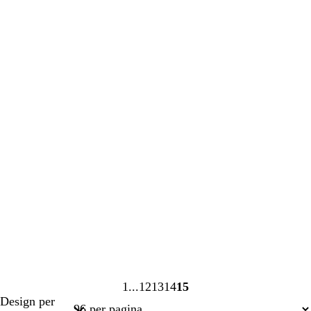
in
in
corso
corso
1
12
13
14
15
Pagina
Pagina
Pagina
Pagina
Pagina
Design per
1
12
13
14
15