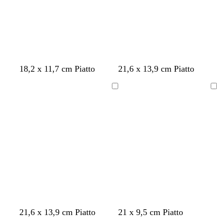
r
e
o
s
t
a
n
b
n
b
b
b
b
18,2 x 11,7 cm Piatto
21,6 x 13,9 cm Piatto
e
i
e
i
i
i
i
r
a
r
a
a
a
a
Caricamento
Caricamento
o
n
o
n
n
n
n
in
in
c
c
c
c
c
corso
corso
o
o
o
o
o
b
g
g
g
v
b
21,6 x 13,9 cm Piatto
21 x 9,5 cm Piatto