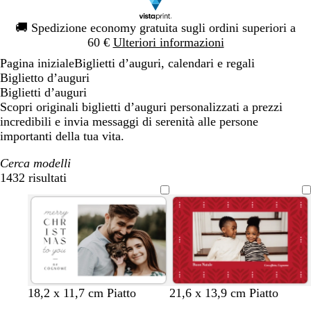
Diapositiva
🚚
Spedizione economy gratuita sugli ordini superiori a
1
60 €
Ulteriori informazioni
di
Pagina iniziale
Biglietti d’auguri, calendari e regali
1
Biglietto d’auguri
Biglietti d’auguri
Scopri originali biglietti d’auguri personalizzati a prezzi
incredibili e invia messaggi di serenità alle persone
importanti della tua vita.
Cerca modelli
1432 risultati
Filtri
b
b
r
v
g
b
g
r
v
b
t
m
18,2 x 11,7 cm Piatto
21,6 x 13,9 cm Piatto
i
i
o
e
r
l
r
o
e
l
e
a