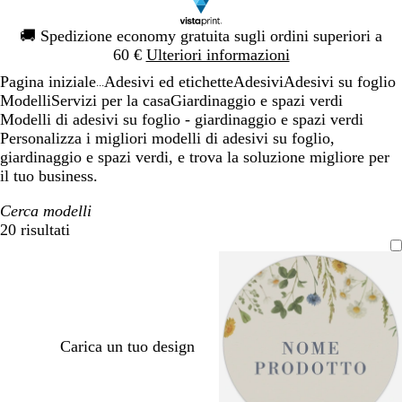
Diapositiva
🚚
Spedizione economy gratuita sugli ordini superiori a
1
60 €
Ulteriori informazioni
di
Pagina iniziale
Adesivi ed etichette
Adesivi
Adesivi su foglio
1
...
Modelli
Servizi per la casa
Giardinaggio e spazi verdi
Modelli di adesivi su foglio - giardinaggio e spazi verdi
Personalizza i migliori modelli di adesivi su foglio,
giardinaggio e spazi verdi, e trova la soluzione migliore per
il tuo business.
Cerca modelli
20 risultati
Filtri
Carica un tuo design