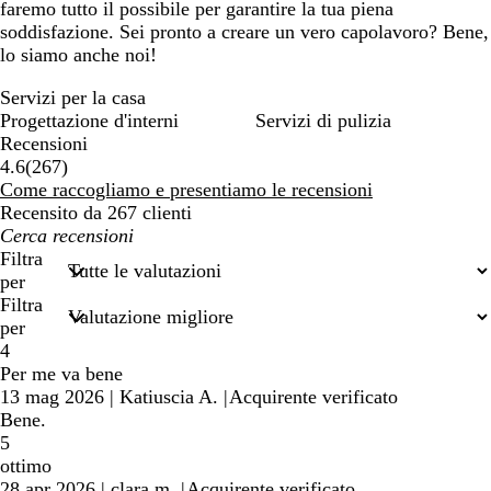
faremo tutto il possibile per garantire la tua piena
soddisfazione. Sei pronto a creare un vero capolavoro? Bene,
lo siamo anche noi!
Servizi per la casa
Progettazione d'interni
Servizi di pulizia
Recensioni
267
4.6
(
267
)
recensioni
Come raccogliamo e presentiamo le recensioni
Recensito da 267 clienti
I
miei
Filtra
termini
per
di
Filtra
ricerca
per
4
Per me va bene
13 mag 2026
|
Katiuscia A.
|
Acquirente verificato
Bene.
5
ottimo
28 apr 2026
|
clara m.
|
Acquirente verificato