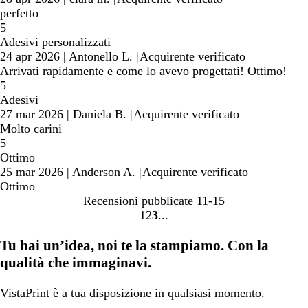
perfetto
5
Adesivi personalizzati
24 apr 2026
|
Antonello L.
|
Acquirente verificato
Arrivati rapidamente e come lo avevo progettati! Ottimo!
5
Adesivi
27 mar 2026
|
Daniela B.
|
Acquirente verificato
Molto carini
5
Ottimo
25 mar 2026
|
Anderson A.
|
Acquirente verificato
Ottimo
Recensioni pubblicate
11-15
1
2
3
Vai
Vai
Vai
alla
alla
alla
Tu hai un’idea, noi te la stampiamo. Con la
pagina
pagina
pagina
qualità che immaginavi.
VistaPrint
è a tua disposizione
in qualsiasi momento.