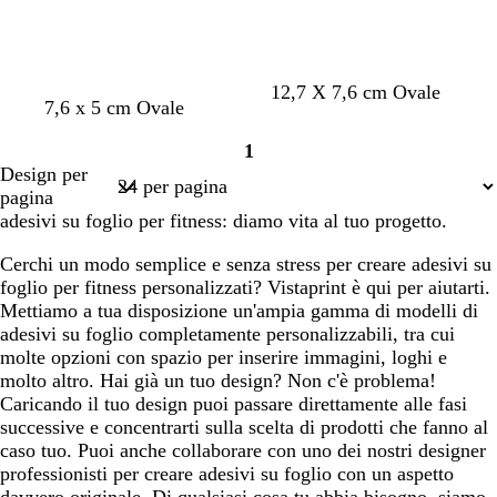
a
o
n
i
o
r
e
o
s
o
c
u
n
g
b
v
12,7 X 7,6 cm Ovale
r
s
a
o
r
b
7,6 x 5 cm Ovale
e
r
l
i
o
a
c
r
o
l
r
i
u
n
1
l
c
o
s
u
o
g
s
a
Pagina
Design per
m
i
s
i
c
c
1
pagina
o
a
o
o
u
c
adesivi su foglio per fitness: diamo vita al tuo progetto.
n
i
s
r
i
e
o
c
o
a
Cerchi un modo semplice e senza stress per creare adesivi su
u
foglio per fitness personalizzati? Vistaprint è qui per aiutarti.
r
Mettiamo a tua disposizione un'ampia gamma di modelli di
o
adesivi su foglio completamente personalizzabili, tra cui
molte opzioni con spazio per inserire immagini, loghi e
molto altro. Hai già un tuo design? Non c'è problema!
Caricando il tuo design puoi passare direttamente alle fasi
successive e concentrarti sulla scelta di prodotti che fanno al
caso tuo. Puoi anche collaborare con uno dei nostri designer
professionisti per creare adesivi su foglio con un aspetto
davvero originale. Di qualsiasi cosa tu abbia bisogno, siamo