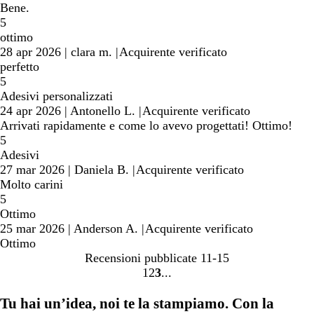
Bene.
5
ottimo
28 apr 2026
|
clara m.
|
Acquirente verificato
perfetto
5
Adesivi personalizzati
24 apr 2026
|
Antonello L.
|
Acquirente verificato
Arrivati rapidamente e come lo avevo progettati! Ottimo!
5
Adesivi
27 mar 2026
|
Daniela B.
|
Acquirente verificato
Molto carini
5
Ottimo
25 mar 2026
|
Anderson A.
|
Acquirente verificato
Ottimo
Recensioni pubblicate
11-15
1
2
3
Vai
Vai
Vai
alla
alla
alla
Tu hai un’idea, noi te la stampiamo. Con la
pagina
pagina
pagina