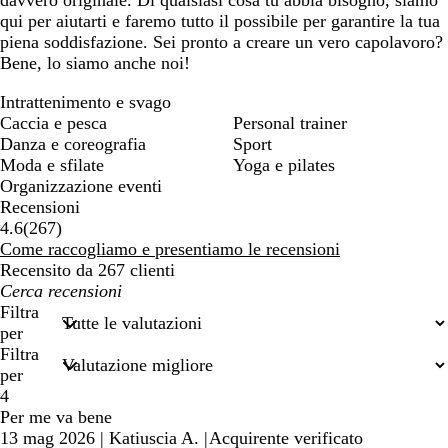
qui per aiutarti e faremo tutto il possibile per garantire la tua
piena soddisfazione. Sei pronto a creare un vero capolavoro?
Bene, lo siamo anche noi!
Intrattenimento e svago
Caccia e pesca
Personal trainer
Danza e coreografia
Sport
Moda e sfilate
Yoga e pilates
Organizzazione eventi
Recensioni
267
4.6
(
267
)
recensioni
Come raccogliamo e presentiamo le recensioni
Recensito da 267 clienti
I
miei
Filtra
termini
per
di
Filtra
ricerca
per
4
Per me va bene
13 mag 2026
|
Katiuscia A.
|
Acquirente verificato