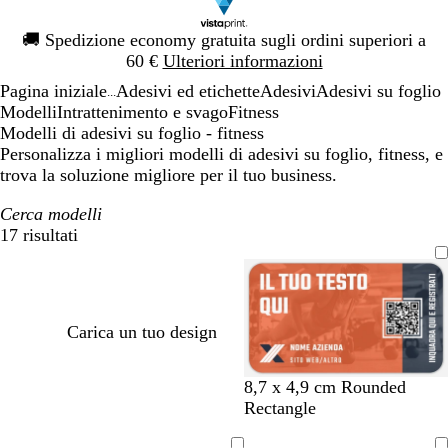
Diapositiva
🚚
Spedizione economy gratuita sugli ordini superiori a
1
60 €
Ulteriori informazioni
di
Pagina iniziale
Adesivi ed etichette
Adesivi
Adesivi su foglio
1
...
Modelli
Intrattenimento e svago
Fitness
Modelli di adesivi su foglio - fitness
Personalizza i migliori modelli di adesivi su foglio, fitness, e
trova la soluzione migliore per il tuo business.
Cerca modelli
17 risultati
Filtri
Carica un tuo design
s
a
o
r
b
8,7 x 4,9 cm Rounded
a
c
r
o
l
Rectangle
l
c
o
s
u