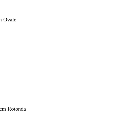
m Ovale
nto
 cm Rotonda
nto