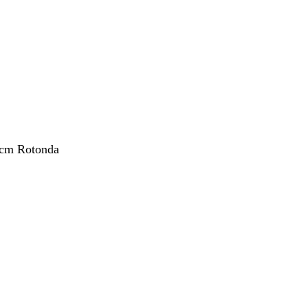
 cm Rotonda
nto