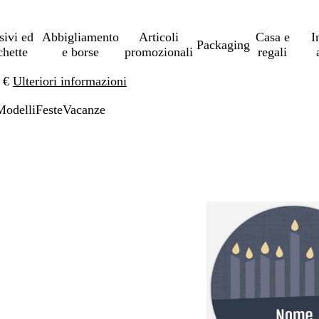
sivi ed
Abbigliamento
Articoli
Casa e
I
Packaging
chette
e borse
promozionali
regali
0 €
Ulteriori informazioni
Modelli
Feste
Vacanze