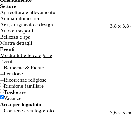
Orientamento
n
n
Settore
e
e
Agricoltura e allevamento
Animali domestici
Arti, artigianato e design
3,8 x 3,8
Auto e trasporti
Bellezza e spa
Mostra dettagli
Eventi
Mostra tutte le categorie
Eventi
Barbecue & Picnic
Pensione
Ricorrenze religiose
Riunione familiare
Traslocare
Vacanze
Area per logo/foto
Contiene area logo/foto
7,6 x 5 c