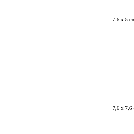
7,6 x 5 c
Caricame
in
corso
7,6 x 7,6
Caricame
in