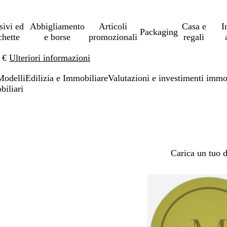
sivi ed
Abbigliamento
Articoli
Casa e
I
Packaging
chette
e borse
promozionali
regali
0 €
Ulteriori informazioni
Modelli
Edilizia e Immobiliare
Valutazioni e investimenti immob
biliari
Carica un tuo 