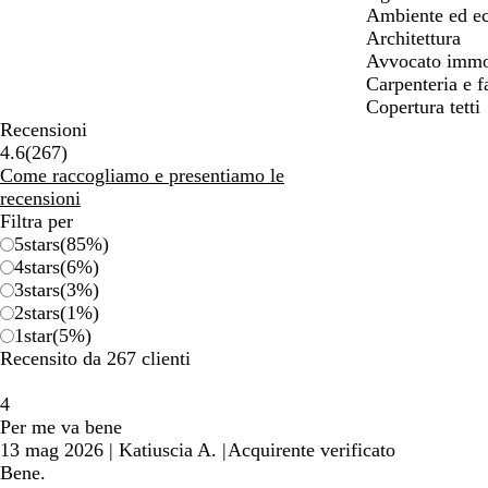
i
Ambiente ed ec
n
Architettura
a
Avvocato immob
Carpenteria e 
Copertura tetti
Recensioni
267
4.6
(
267
)
recensioni
Come raccogliamo e presentiamo le
recensioni
Filtra per
5
stars
(
85
%)
4
stars
(
6
%)
3
stars
(
3
%)
2
stars
(
1
%)
1
star
(
5
%)
Recensito da 267 clienti
4
Per me va bene
13 mag 2026
|
Katiuscia A.
|
Acquirente verificato
Bene.