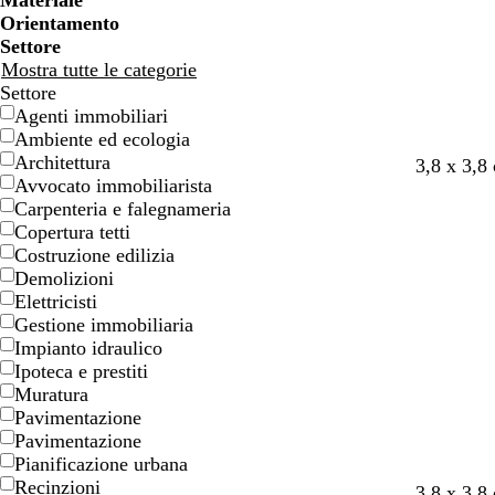
Materiale
o
o
e
e
Orientamento
n
n
Settore
e
e
Mostra tutte le categorie
Settore
Agenti immobiliari
Ambiente ed ecologia
Architettura
o
m
f
c
t
3,8 x 3,8
Avvocato immobiliarista
r
a
o
r
e
Carpenteria e falegnameria
o
r
g
e
r
Copertura tetti
r
l
m
r
Costruzione edilizia
o
i
a
a
Demolizioni
n
a
d
Elettricisti
e
d
i
Gestione immobiliaria
i
S
Impianto idraulico
t
i
Ipoteca e prestiti
è
e
Muratura
n
Pavimentazione
a
Pavimentazione
Pianificazione urbana
Recinzioni
b
n
n
v
v
3,8 x 3,8