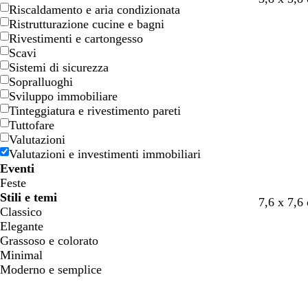
Riscaldamento e aria condizionata
l
e
e
e
i
Ristrutturazione cucine e bagni
u
r
r
r
o
Rivestimenti e cartongesso
s
o
o
d
l
Scavi
c
e
a
Sistemi di sicurezza
u
s
s
Sopralluoghi
r
m
c
Sviluppo immobiliare
o
e
u
Tinteggiatura e rivestimento pareti
r
r
Tuttofare
a
o
Valutazioni
l
Valutazioni e investimenti immobiliari
d
Eventi
o
Feste
Stili e temi
7,6 x 7,6
Classico
Elegante
Grassoso e colorato
Minimal
Moderno e semplice