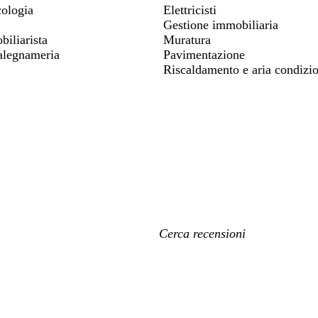
ologia
Elettricisti
Gestione immobiliaria
iliarista
Muratura
falegnameria
Pavimentazione
Riscaldamento e aria condizi
I
miei
termini
di
ricerca