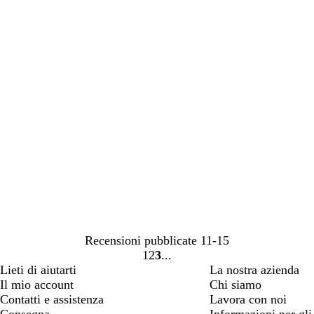
Recensioni pubblicate
11-15
1
2
3
Vai
Vai
Vai
Lieti di aiutarti
La nostra azienda
alla
alla
alla
Il mio account
Chi siamo
pagina
pagina
pagina
Contatti e assistenza
Lavora con noi