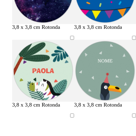
b
a
b
n
v
3,8 x 3,8 cm Rotonda
3,8 x 3,8 cm Rotonda
l
r
i
e
i
u
a
a
r
o
s
n
n
o
l
c
c
c
a
u
i
o
s
r
o
c
o
u
r
o
a
g
v
3,8 x 3,8 cm Rotonda
3,8 x 3,8 cm Rotonda
c
r
e
c
i
r
Caricamento
Caricamento
i
g
d
in
in
a
i
e
corso
corso