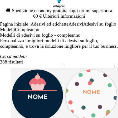
Diapositiva
🚚
Spedizione economy gratuita sugli ordini superiori a
1
60 €
Ulteriori informazioni
di
Pagina iniziale
Adesivi ed etichette
Adesivi
Adesivi su foglio
1
...
Modelli
Compleanno
Modelli di adesivi su foglio - compleanno
Personalizza i migliori modelli di adesivi su foglio,
compleanno, e trova la soluzione migliore per il tuo business.
Cerca modelli
388 risultati
Filtri