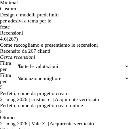
Minimal
Custom
Design e modelli predefiniti
per adesivi a tema per le
feste
Recensioni
267
4.6
(
267
)
recensioni
Come raccogliamo e presentiamo le recensioni
Recensito da 267 clienti
I
miei
Filtra
termini
per
di
Filtra
ricerca
per
5
Perfetti, come da progetto creato
21 mag 2026
|
cristina c.
|
Acquirente verificato
Perfetti, come da progetto creato online
5
Ottimo
21 mag 2026
|
Vale Z.
|
Acquirente verificato