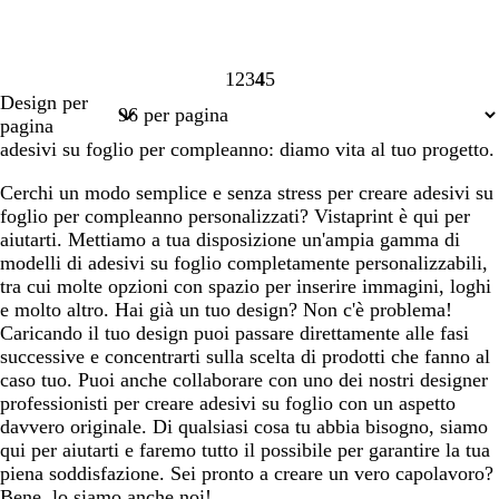
1
2
3
4
5
Pagina
Pagina
Pagina
Pagina
Pagina
Design per
1
2
3
4
5
pagina
adesivi su foglio per compleanno: diamo vita al tuo progetto.
Cerchi un modo semplice e senza stress per creare adesivi su
foglio per compleanno personalizzati? Vistaprint è qui per
aiutarti. Mettiamo a tua disposizione un'ampia gamma di
modelli di adesivi su foglio completamente personalizzabili,
tra cui molte opzioni con spazio per inserire immagini, loghi
e molto altro. Hai già un tuo design? Non c'è problema!
Caricando il tuo design puoi passare direttamente alle fasi
successive e concentrarti sulla scelta di prodotti che fanno al
caso tuo. Puoi anche collaborare con uno dei nostri designer
professionisti per creare adesivi su foglio con un aspetto
davvero originale. Di qualsiasi cosa tu abbia bisogno, siamo
qui per aiutarti e faremo tutto il possibile per garantire la tua
piena soddisfazione. Sei pronto a creare un vero capolavoro?
Bene, lo siamo anche noi!