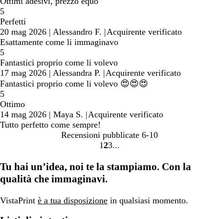
Ottimi adesivi, prezzo equo
5
Perfetti
20 mag 2026
|
Alessandro F.
|
Acquirente verificato
Esattamente come li immaginavo
5
Fantastici proprio come li volevo
17 mag 2026
|
Alessandra P.
|
Acquirente verificato
Fantastici proprio come li volevo 😍😍😍
5
Ottimo
14 mag 2026
|
Maya S.
|
Acquirente verificato
Tutto perfetto come sempre!
Recensioni pubblicate
6-10
1
2
3
Vai
Vai
Vai
alla
alla
alla
Tu hai un’idea, noi te la stampiamo. Con la
pagina
pagina
pagina
qualità che immaginavi.
VistaPrint
è a tua disposizione
in qualsiasi momento.