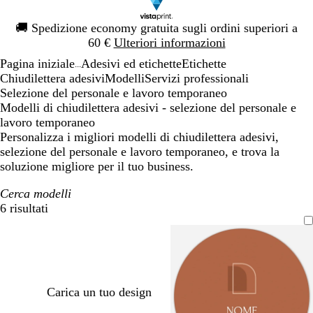
Diapositiva
🚚
Spedizione economy gratuita sugli ordini superiori a
1
60 €
Ulteriori informazioni
di
Pagina iniziale
Adesivi ed etichette
Etichette
1
...
Chiudilettera adesivi
Modelli
Servizi professionali
Selezione del personale e lavoro temporaneo
Modelli di chiudilettera adesivi - selezione del personale e
lavoro temporaneo
Personalizza i migliori modelli di chiudilettera adesivi,
selezione del personale e lavoro temporaneo, e trova la
soluzione migliore per il tuo business.
Cerca modelli
6 risultati
Filtri
Carica un tuo design