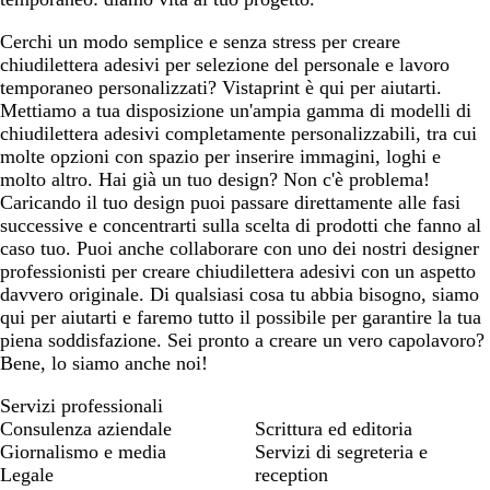
n
o
o
h
d
e
i
i
Cerchi un modo semplice e senza stress per creare
a
S
chiudilettera adesivi per selezione del personale e lavoro
r
i
temporaneo personalizzati? Vistaprint è qui per aiutarti.
o
e
Mettiamo a tua disposizione un'ampia gamma di modelli di
n
chiudilettera adesivi completamente personalizzabili, tra cui
a
molte opzioni con spazio per inserire immagini, loghi e
molto altro. Hai già un tuo design? Non c'è problema!
Caricando il tuo design puoi passare direttamente alle fasi
successive e concentrarti sulla scelta di prodotti che fanno al
caso tuo. Puoi anche collaborare con uno dei nostri designer
professionisti per creare chiudilettera adesivi con un aspetto
davvero originale. Di qualsiasi cosa tu abbia bisogno, siamo
qui per aiutarti e faremo tutto il possibile per garantire la tua
piena soddisfazione. Sei pronto a creare un vero capolavoro?
Bene, lo siamo anche noi!
Servizi professionali
Consulenza aziendale
Scrittura ed editoria
Giornalismo e media
Servizi di segreteria e
Legale
reception