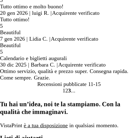
5
Tutto ottimo e molto buono!
20 gen 2026
|
luigi R.
|
Acquirente verificato
Tutto ottimo!
5
Beautiful
7 gen 2026
|
Lidia C.
|
Acquirente verificato
Beautiful
5
Calendario e biglietti augurali
30 dic 2025
|
Barbara C.
|
Acquirente verificato
Ottimo servizio, qualità e prezzo super. Consegna rapida.
Come sempre. Grazie.
Recensioni pubblicate
11-15
1
2
3
Vai
Vai
Vai
alla
alla
alla
Tu hai un’idea, noi te la stampiamo. Con la
pagina
pagina
pagina
qualità che immaginavi.
VistaPrint
è a tua disposizione
in qualsiasi momento.