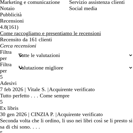
Marketing e comunicazione
Servizio assistenza clienti
Notaio
Social media
Pubblicità
Recensioni
161
4.8
(
161
)
recensioni
Come raccogliamo e presentiamo le recensioni
Recensito da 161 clienti
I
miei
Filtra
termini
per
di
Filtra
ricerca
per
5
Adesivi
7 feb 2026
|
Vitale S.
|
Acquirente verificato
Tutto perfetto . . . Come sempre
5
Ex libris
30 gen 2026
|
CINZIA P.
|
Acquirente verificato
Seconda volta che li ordino, li uso nei libri così se li presto si
sa di chi sono. . . .