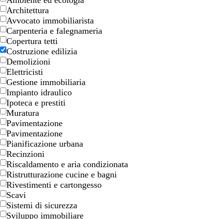
Ambiente ed ecologia
Architettura
Avvocato immobiliarista
Carpenteria e falegnameria
Copertura tetti
Costruzione edilizia
Demolizioni
Elettricisti
b
n
g
b
Gestione immobiliaria
l
e
r
i
Impianto idraulico
u
r
i
a
Ipoteca e prestiti
s
o
g
n
Muratura
c
i
c
Pavimentazione
u
o
o
Pavimentazione
r
Pianificazione urbana
o
Recinzioni
Riscaldamento e aria condizionata
Ristrutturazione cucine e bagni
Rivestimenti e cartongesso
Scavi
Sistemi di sicurezza
b
g
b
f
n
Sviluppo immobiliare
l
r
i
o
e