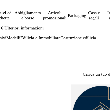
sivi ed
Abbigliamento
Articoli
Casa e
I
Packaging
chette
e borse
promozionali
regali
0 €
Ulteriori informazioni
sivi
Modelli
Edilizia e Immobiliare
Costruzione edilizia
Carica un tuo 