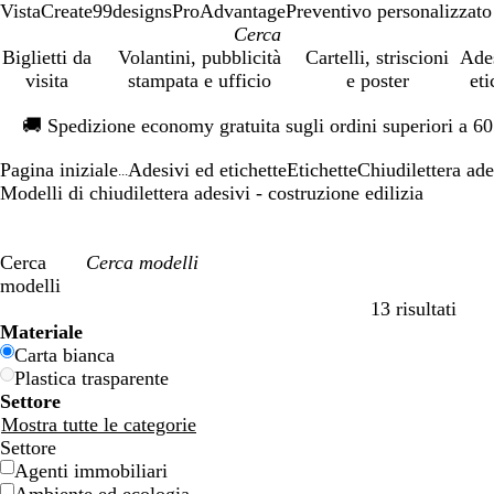
VistaCreate
99designs
ProAdvantage
Preventivo personalizzato
Biglietti da
Volantini, pubblicità
Cartelli, striscioni
Ade
visita
stampata e ufficio
e poster
eti
Diapositiva
🚚
Spedizione economy gratuita sugli ordini superiori a 6
1
di
Pagina iniziale
Adesivi ed etichette
Etichette
Chiudilettera ade
1
...
Modelli di chiudilettera adesivi - costruzione edilizia
Cerca
modelli
13 risultati
Filtri
Materiale
Carta bianca
Plastica trasparente
Settore
Mostra tutte le categorie
Settore
Agenti immobiliari