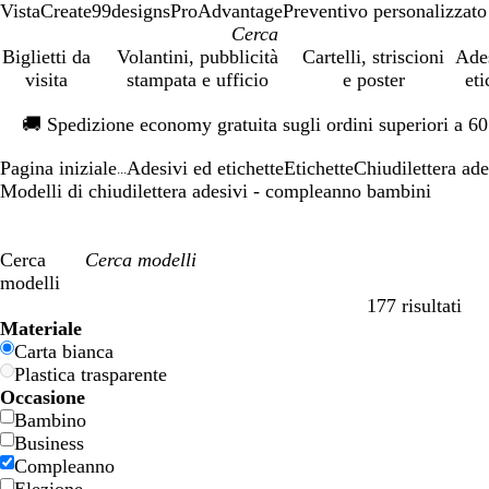
VistaCreate
99designs
ProAdvantage
Preventivo personalizzato
Biglietti da
Volantini, pubblicità
Cartelli, striscioni
Ade
visita
stampata e ufficio
e poster
eti
Diapositiva
🚚
Spedizione economy gratuita sugli ordini superiori a 6
1
di
Pagina iniziale
Adesivi ed etichette
Etichette
Chiudilettera ade
1
...
Modelli di chiudilettera adesivi - compleanno bambini
Cerca
modelli
177 risultati
Filtri
Materiale
Carta bianca
Plastica trasparente
Occasione
Bambino
Business
Compleanno