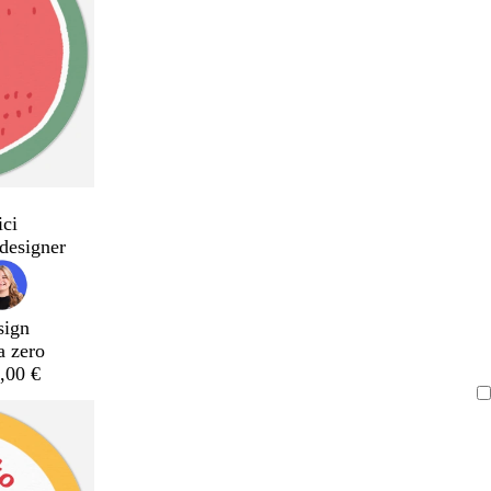
ici
designer
sign
a zero
,00 €