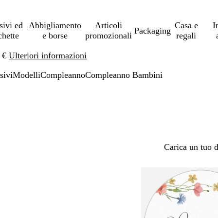
sivi ed
Abbigliamento
Articoli
Casa e
I
Packaging
chette
e borse
promozionali
regali
0 €
Ulteriori informazioni
sivi
Modelli
Compleanno
Compleanno Bambini
Carica un tuo 