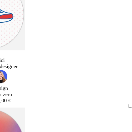
ici
designer
sign
a zero
,00 €