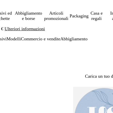
sivi ed
Abbigliamento
Articoli
Casa e
I
Packaging
chette
e borse
promozionali
regali
0 €
Ulteriori informazioni
sivi
Modelli
Commercio e vendite
Abbigliamento
Carica un tuo 