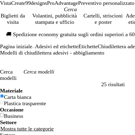
VistaCreate
99designs
ProAdvantage
Preventivo personalizzato
Biglietti da
Volantini, pubblicità
Cartelli, striscioni
Ade
visita
stampata e ufficio
e poster
eti
Diapositiva
🚚
Spedizione economy gratuita sugli ordini superiori a 6
1
di
Pagina iniziale
Adesivi ed etichette
Etichette
Chiudilettera ade
1
...
Modelli di chiudilettera adesivi - abbigliamento
Cerca
modelli
25 risultati
Filtri
Materiale
Carta bianca
Plastica trasparente
Occasione
Business
Settore
Mostra tutte le categorie