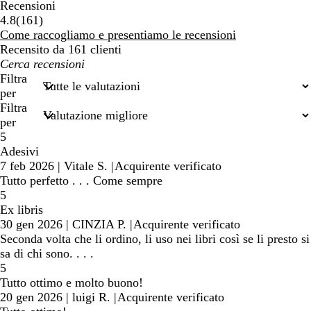
Recensioni
161
4.8
(
161
)
recensioni
Come raccogliamo e presentiamo le recensioni
Recensito da 161 clienti
I
miei
Filtra
termini
per
di
Filtra
ricerca
per
5
Adesivi
7 feb 2026
|
Vitale S.
|
Acquirente verificato
Tutto perfetto . . . Come sempre
5
Ex libris
30 gen 2026
|
CINZIA P.
|
Acquirente verificato
Seconda volta che li ordino, li uso nei libri così se li presto si
sa di chi sono. . . .
5
Tutto ottimo e molto buono!
20 gen 2026
|
luigi R.
|
Acquirente verificato