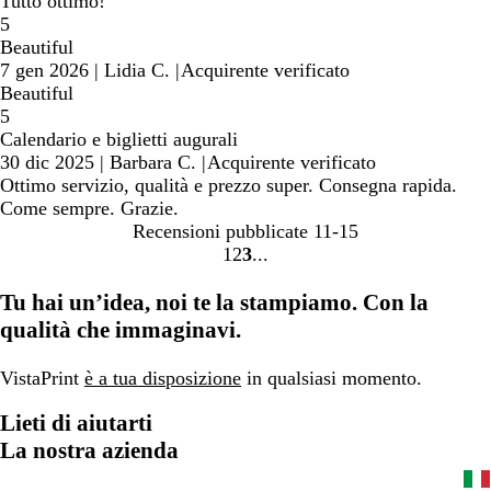
Tutto ottimo!
5
Beautiful
7 gen 2026
|
Lidia C.
|
Acquirente verificato
Beautiful
5
Calendario e biglietti augurali
30 dic 2025
|
Barbara C.
|
Acquirente verificato
Ottimo servizio, qualità e prezzo super. Consegna rapida.
Come sempre. Grazie.
Recensioni pubblicate
11-15
1
2
3
Vai
Vai
Vai
alla
alla
alla
Tu hai un’idea, noi te la stampiamo. Con la
pagina
pagina
pagina
qualità che immaginavi.
VistaPrint
è a tua disposizione
in qualsiasi momento.
Lieti di aiutarti
La nostra azienda