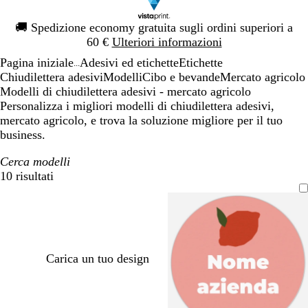
Diapositiva
🚚
Spedizione economy gratuita sugli ordini superiori a
1
60 €
Ulteriori informazioni
di
Pagina iniziale
Adesivi ed etichette
Etichette
1
...
Chiudilettera adesivi
Modelli
Cibo e bevande
Mercato agricolo
Modelli di chiudilettera adesivi - mercato agricolo
Personalizza i migliori modelli di chiudilettera adesivi,
mercato agricolo, e trova la soluzione migliore per il tuo
business.
Cerca modelli
10 risultati
Filtri
Carica un tuo design