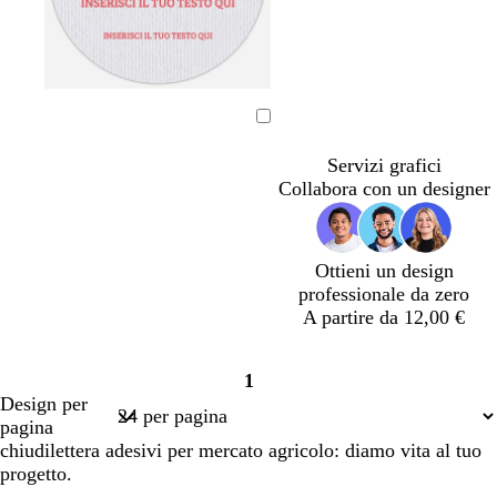
e
o
u
c
h
a
c
r
r
u
i
r
h
a
o
r
a
o
i
l
o
r
a
d
o
r
o
o
Caricamento
in
Servizi grafici
corso
Collabora con un designer
Ottieni un design
professionale da zero
A partire da 12,00 €
1
Pagina
Design per
1
pagina
chiudilettera adesivi per mercato agricolo: diamo vita al tuo
progetto.