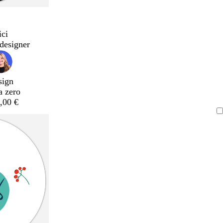
ici
designer
sign
a zero
,00 €