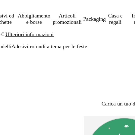
sivi ed
Abbigliamento
Articoli
Casa e
I
Packaging
chette
e borse
promozionali
regali
0 €
Ulteriori informazioni
delli
Adesivi rotondi a tema per le feste
Carica un tuo 