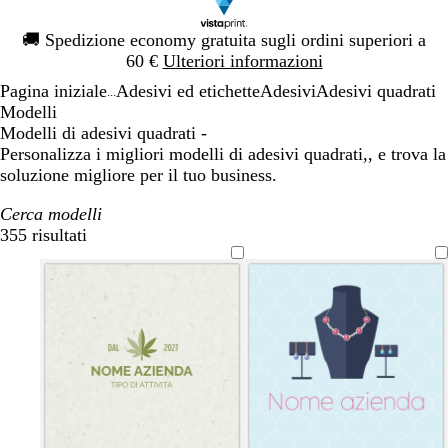
Diapositiva
🚚
Spedizione economy gratuita sugli ordini superiori a
1
60 €
Ulteriori informazioni
di
Pagina iniziale
Adesivi ed etichette
Adesivi
Adesivi quadrati
1
...
Modelli
Modelli di adesivi quadrati -
Personalizza i migliori modelli di adesivi quadrati,, e trova la
soluzione migliore per il tuo business.
Cerca modelli
355 risultati
Filtri