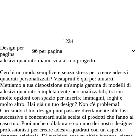
1
2
3
4
Pagina
Pagina
Pagina
Pagina
Design per
1
2
3
4
pagina
adesivi quadrati: diamo vita al tuo progetto.
Cerchi un modo semplice e senza stress per creare adesivi
quadrati personalizzati? Vistaprint è qui per aiutarti.
Mettiamo a tua disposizione un'ampia gamma di modelli di
adesivi quadrati completamente personalizzabili, tra cui
molte opzioni con spazio per inserire immagini, loghi e
molto altro. Hai già un tuo design? Non c'è problema!
Caricando il tuo design puoi passare direttamente alle fasi
successive e concentrarti sulla scelta di prodotti che fanno al
caso tuo. Puoi anche collaborare con uno dei nostri designer
professionisti per creare adesivi quadrati con un aspetto