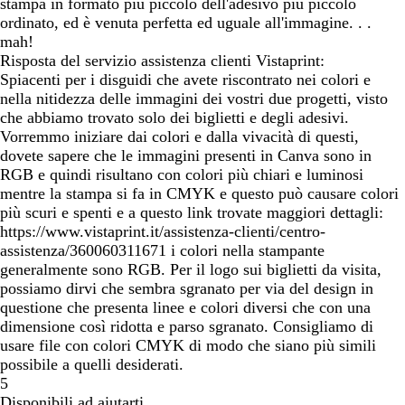
stampa in formato più piccolo dell'adesivo più piccolo
ordinato, ed è venuta perfetta ed uguale all'immagine. . .
mah!
Risposta del servizio assistenza clienti Vistaprint:
Spiacenti per i disguidi che avete riscontrato nei colori e
nella nitidezza delle immagini dei vostri due progetti, visto
che abbiamo trovato solo dei biglietti e degli adesivi.
Vorremmo iniziare dai colori e dalla vivacità di questi,
dovete sapere che le immagini presenti in Canva sono in
RGB e quindi risultano con colori più chiari e luminosi
mentre la stampa si fa in CMYK e questo può causare colori
più scuri e spenti e a questo link trovate maggiori dettagli:
https://www.vistaprint.it/assistenza-clienti/centro-
assistenza/360060311671 i colori nella stampante
generalmente sono RGB. Per il logo sui biglietti da visita,
possiamo dirvi che sembra sgranato per via del design in
questione che presenta linee e colori diversi che con una
dimensione così ridotta e parso sgranato. Consigliamo di
usare file con colori CMYK di modo che siano più simili
possibile a quelli desiderati.
5
Disponibili ad aiutarti