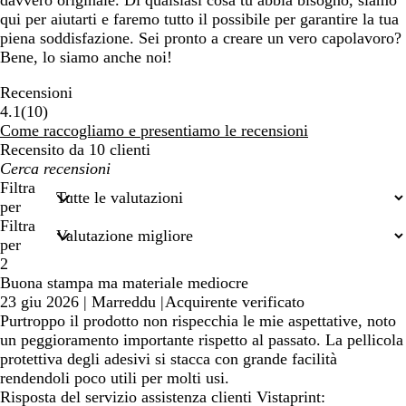
davvero originale. Di qualsiasi cosa tu abbia bisogno, siamo
qui per aiutarti e faremo tutto il possibile per garantire la tua
piena soddisfazione. Sei pronto a creare un vero capolavoro?
Bene, lo siamo anche noi!
Recensioni
10
4.1
(
10
)
recensioni
Come raccogliamo e presentiamo le recensioni
Recensito da 10 clienti
I
miei
Filtra
termini
per
di
Filtra
ricerca
per
2
Buona stampa ma materiale mediocre
23 giu 2026
|
Marreddu
|
Acquirente verificato
Purtroppo il prodotto non rispecchia le mie aspettative, noto
un peggioramento importante rispetto al passato. La pellicola
protettiva degli adesivi si stacca con grande facilità
rendendoli poco utili per molti usi.
Risposta del servizio assistenza clienti Vistaprint: