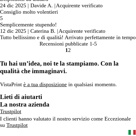
24 dic 2025
|
Davide A.
|
Acquirente verificato
Consiglio molto volentieri
5
Semplicemente stupendo!
12 dic 2025
|
Caterina B.
|
Acquirente verificato
Tutto bellissimo e di qualità! Arrivato perfettamente in tempo
Recensioni pubblicate
1-5
1
2
Vai
Vai
alla
alla
Tu hai un’idea, noi te la stampiamo. Con la
pagina
pagina
qualità che immaginavi.
VistaPrint
è a tua disposizione
in qualsiasi momento.
Lieti di aiutarti
La nostra azienda
Trustpilot
I clienti hanno valutato il nostro servizio come Eccezionale
su
Trustpilot