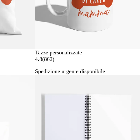
Tazze personalizzate
8
4.8
(
862
)
6
Spedizione urgente disponibile
2
Bestseller
r
e
c
e
n
s
i
o
n
i