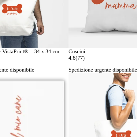
e VistaPrint® – 34 x 34 cm
Cuscini
7
4.8
(
77
)
7
nte disponibile
Spedizione urgente disponibile
r
Bestseller
e
c
e
n
s
i
o
n
i