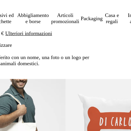
sivi ed
Abbigliamento
Articoli
Casa e
I
Packaging
chette
e borse
promozionali
regali
0 €
Ulteriori informazioni
izzare
eferito con un nome, una foto o un logo per
o animali domestici.
ai risultati filtrati
Nuove opzioni