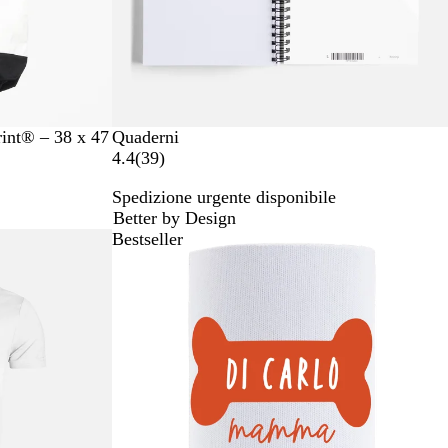
rint® – 38 x 47
Quaderni
3
4.4
(
39
)
9
Spedizione urgente disponibile
r
Better by Design
e
Bestseller
c
e
n
s
i
o
n
i