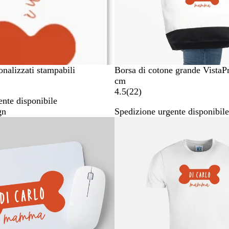
onalizzati stampabili
Borsa di cotone grande VistaP
cm
2
4.5
(
22
)
nte disponibile
2
gn
Spedizione urgente disponibile
r
Articolo non disponibile
e
c
e
n
s
i
o
n
i