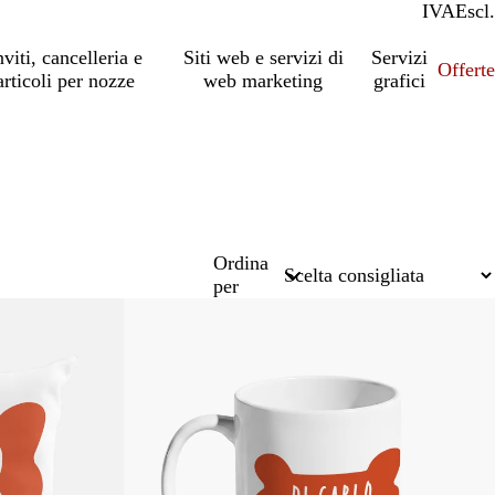
IVA
Incl.
Escl.
nviti, cancelleria e
Siti web e servizi di
Servizi
Offert
articoli per nozze
web marketing
grafici
Ordina
per
Bestseller