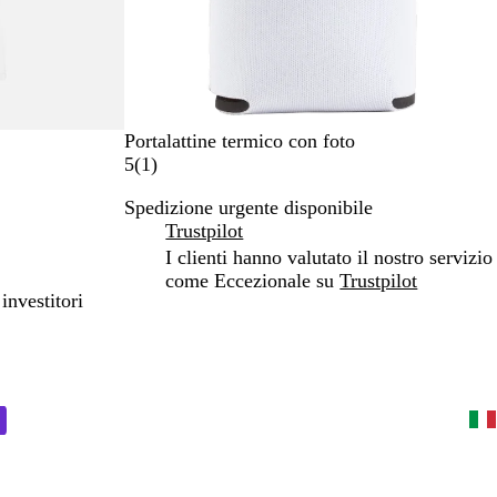
Portalattine termico con foto
1
5
(
1
)
r
Spedizione urgente disponibile
e
Trustpilot
c
e
I clienti hanno valutato il nostro servizio
n
come Eccezionale su
Trustpilot
investitori
s
i
o
n
e