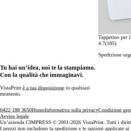
Tappetino per 
1
4.7
(
185
)
8
Spedizione urge
5
r
Tu hai un’idea, noi te la stampiamo.
e
c
Con la qualità che immaginavi.
e
n
VistaPrint
è a tua disposizione
in qualsiasi
s
momento.
i
o
0422 188 3650
Home
Informativa sulla privacy
Condizioni gen
n
Avviso legale
i
Un’azienda CIMPRESS
© 2001-2026 VistaPrint. Tutti i diritti
I prezzi non includono la spedizione e le opzioni applicate ai 