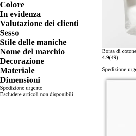
Colore
In evidenza
Valutazione dei clienti
Sesso
Stile delle maniche
Nome del marchio
Borsa di coton
4
4.9
(
49
)
Decorazione
9
Materiale
Spedizione urge
r
e
Dimensioni
c
Spedizione urgente
e
Escludere articoli non disponibili
n
s
i
o
n
i