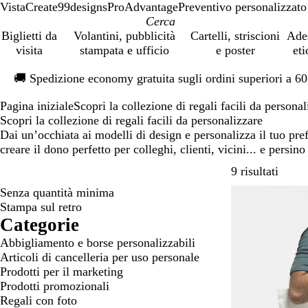
VistaCreate
99designs
ProAdvantage
Preventivo personalizzato
Biglietti da
Volantini, pubblicità
Cartelli, striscioni
Ade
visita
stampata e ufficio
e poster
eti
Diapositiva
🚚
Spedizione economy gratuita sugli ordini superiori a 6
1
di
Pagina iniziale
Scopri la collezione di regali facili da personal
1
Scopri la collezione di regali facili da personalizzare
Dai un’occhiata ai modelli di design e personalizza il tuo pr
creare il dono perfetto per colleghi, clienti, vicini... e persin
Passa 
9 risultati
Senza quantità minima
Nuove opzioni
Stampa sul retro
Categorie
Abbigliamento e borse personalizzabili
Articoli di cancelleria per uso personale
Prodotti per il marketing
Prodotti promozionali
Regali con foto