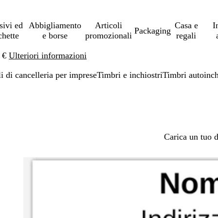
sivi ed
Abbigliamento
Articoli
Casa e
I
Packaging
chette
e borse
promozionali
regali
0 €
Ulteriori informazioni
li di cancelleria per imprese
Timbri e inchiostri
Timbri autoinch
Carica un tuo 