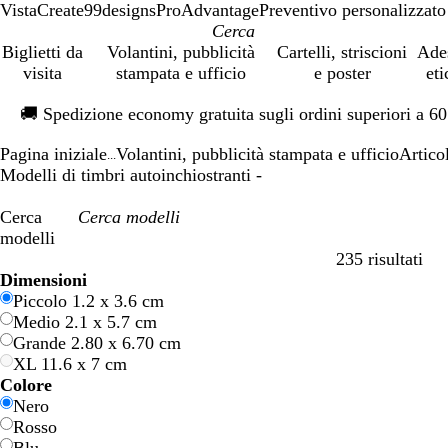
VistaCreate
99designs
ProAdvantage
Preventivo personalizzato
Biglietti da
Volantini, pubblicità
Cartelli, striscioni
Ade
visita
stampata e ufficio
e poster
eti
Diapositiva
🚚
Spedizione economy gratuita sugli ordini superiori a 6
1
di
Pagina iniziale
Volantini, pubblicità stampata e ufficio
Artico
1
...
Modelli di timbri autoinchiostranti -
Cerca
modelli
235 risultati
Filtri
Dimensioni
Piccolo 1.2 x 3.6 cm
Medio 2.1 x 5.7 cm
Grande 2.80 x 6.70 cm
XL 11.6 x 7 cm
Colore
Nero
Rosso