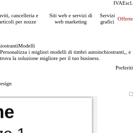
IVA
Incl.
Escl.
nviti, cancelleria e
Siti web e servizi di
Servizi
Offert
articoli per nozze
web marketing
grafici
iostranti
Modelli
Personalizza i migliori modelli di timbri autoinchiostranti,, e
trova la soluzione migliore per il tuo business.
Preferiti
design