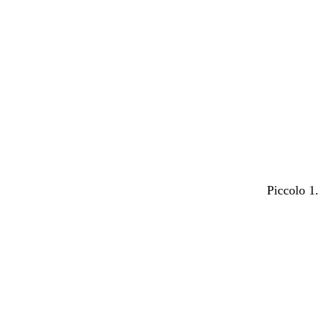
Caricame
in
corso
Piccolo 1
Caricame
in
corso