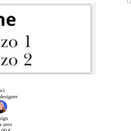
ici
designer
sign
a zero
,00 €