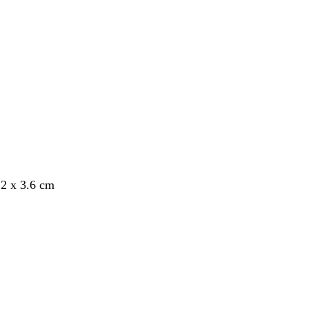
nto
.2 x 3.6 cm
nto