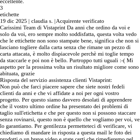
eccellente.
3
etichette
19 dic 2025
|
claudia s.
|
Acquirente verificato
Carissimi Team di Vistaprint Da anni che ordino da voi e
solo da voi, ero sempre molto soddisfatta, questa volta vedo
che le ettichette non sono stampate bene, significa che non si
lasciano togliere dalla carta senza che rimane un pezzo di
carta attacata, è molto dispiacevole perchè mi toglie tempo
da staccarle e poi non è bello. Purtroppo tutti uguali :-( Mi
aspetto per la prossima volta un risultato migliore come sono
abituata, grazie
Risposta del servizio assistenza clienti Vistaprint:
Non può che farci piacere sapere che siete nostri fedeli
clienti da anni e che vi affidate a noi per ogni vostro
progetto. Per questo siamo davvero desolati di apprendere
che il vostro ultimo ordine ha presentato dei problemi di
taglio sull'etichetta e che per questo non si possono staccare
senza rovinarsi, questo non è quello che vogliamo per voi, ve
lo garantiamo. Per gentilezza permetteteci di verificare, vi
chiediamo di mandare in risposta a questa mail le foto dei
prodotti o un breve video e state certi che rimedieremo nel