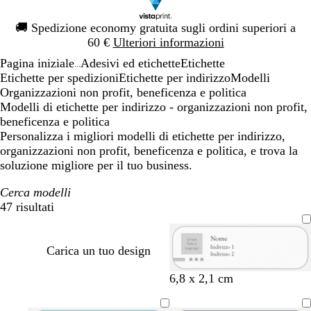
Diapositiva
🚚
Spedizione economy gratuita sugli ordini superiori a
1
60 €
Ulteriori informazioni
di
Pagina iniziale
Adesivi ed etichette
Etichette
1
...
Etichette per spedizioni
Etichette per indirizzo
Modelli
Organizzazioni non profit, beneficenza e politica
Modelli di etichette per indirizzo - organizzazioni non profit,
beneficenza e politica
Personalizza i migliori modelli di etichette per indirizzo,
organizzazioni non profit, beneficenza e politica, e trova la
soluzione migliore per il tuo business.
Cerca modelli
47 risultati
Filtri
Carica un tuo design
n
n
n
n
n
6,8 x 2,1 cm
e
e
e
e
e
r
r
r
r
r