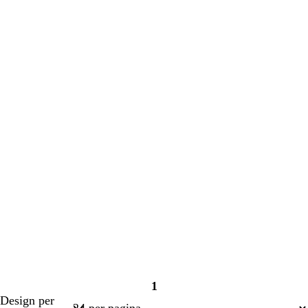
in
in
corso
corso
1
Pagina
Design per
1