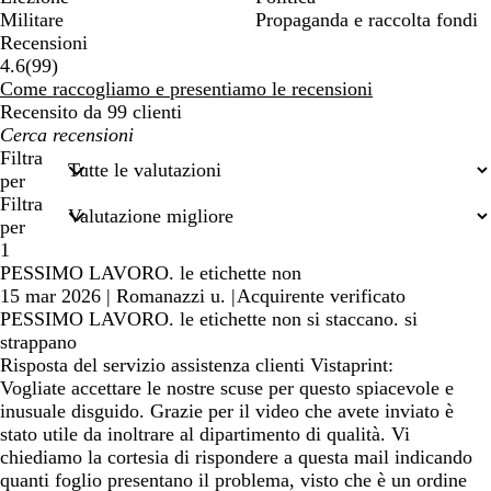
Militare
Propaganda e raccolta fondi
Recensioni
99
4.6
(
99
)
recensioni
Come raccogliamo e presentiamo le recensioni
Recensito da 99 clienti
I
miei
Filtra
termini
per
di
Filtra
ricerca
per
1
PESSIMO LAVORO. le etichette non
15 mar 2026
|
Romanazzi u.
|
Acquirente verificato
PESSIMO LAVORO. le etichette non si staccano. si
strappano
Risposta del servizio assistenza clienti Vistaprint:
Vogliate accettare le nostre scuse per questo spiacevole e
inusuale disguido. Grazie per il video che avete inviato è
stato utile da inoltrare al dipartimento di qualità. Vi
chiediamo la cortesia di rispondere a questa mail indicando
quanti foglio presentano il problema, visto che è un ordine