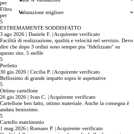
termini
per
di
Filtra
ricerca
per
5
ESTREMAMENTE SODDISFATTO
3 ago 2026
|
Daniele F.
|
Acquirente verificato
Facilità di realizzazione, qualità e velocità nel servizio. Devo
dire che dopo 3 ordini sono sempre piu "fidelizzato" su
questo sito. 5 stellle
5
Perfetto
30 giu 2026
|
Cecilia P.
|
Acquirente verificato
Bellissimo di grande impatto sopra le aspettative
5
Ottimo cartellone
26 giu 2026
|
Ivan C.
|
Acquirente verificato
Cartellone ben fatto, ottimo materiale. Anche la consegna è
andata benissimo.
5
Cartello matrimonio
1 mag 2026
|
Romano P.
|
Acquirente verificato