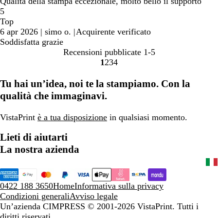
Qualità della stampa eccezionale, molto bello il supporto
5
Top
6 apr 2026
|
simo o.
|
Acquirente verificato
Soddisfatta grazie
Recensioni pubblicate
1-5
1
2
3
4
Vai
Vai
Vai
Vai
alla
alla
alla
alla
Tu hai un’idea, noi te la stampiamo. Con la
pagina
pagina
pagina
pagina
qualità che immaginavi.
VistaPrint
è a tua disposizione
in qualsiasi momento.
Lieti di aiutarti
La nostra azienda
0422 188 3650
Home
Informativa sulla privacy
Condizioni generali
Avviso legale
Un’azienda CIMPRESS
© 2001-2026 VistaPrint. Tutti i
diritti riservati.