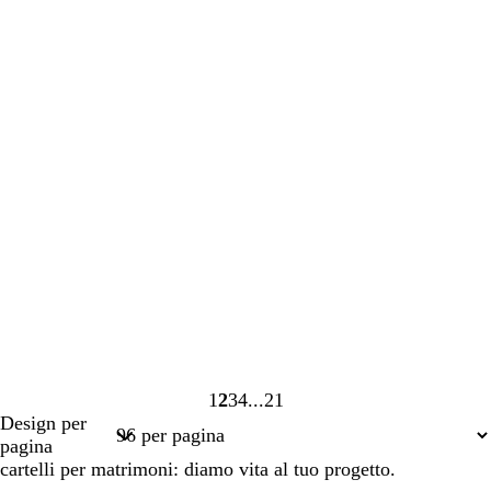
1
2
3
4
21
Pagina
Pagina
Pagina
Pagina
Pagina
Design per
1
2
3
4
21
pagina
cartelli per matrimoni: diamo vita al tuo progetto.