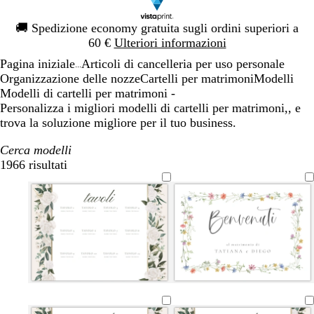
Diapositiva
🚚
Spedizione economy gratuita sugli ordini superiori a
1
60 €
Ulteriori informazioni
di
Pagina iniziale
Articoli di cancelleria per uso personale
1
...
Organizzazione delle nozze
Cartelli per matrimoni
Modelli
Modelli di cartelli per matrimoni -
Personalizza i migliori modelli di cartelli per matrimoni,, e
trova la soluzione migliore per il tuo business.
Cerca modelli
1966 risultati
Filtri
b
n
b
g
b
g
b
b
b
c
v
a
c
i
e
i
r
i
r
i
i
i
r
e
z
r