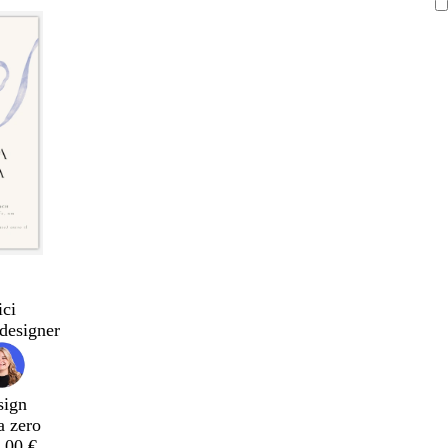
ici
designer
sign
a zero
,00 €