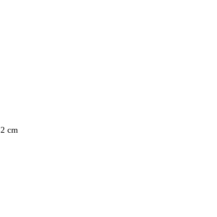
nto
,2 cm
nto