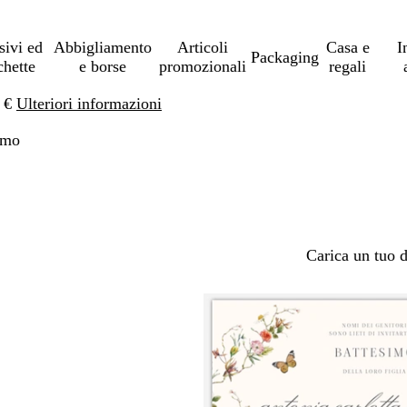
sivi ed
Abbigliamento
Articoli
Casa e
I
Packaging
chette
e borse
promozionali
regali
0 €
Ulteriori informazioni
imo
Carica un tuo 