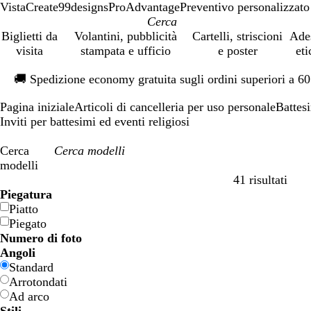
VistaCreate
99designs
ProAdvantage
Preventivo personalizzato
Biglietti da
Volantini, pubblicità
Cartelli, striscioni
Ade
visita
stampata e ufficio
e poster
eti
Diapositiva
🚚
Spedizione economy gratuita sugli ordini superiori a 6
1
di
Pagina iniziale
Articoli di cancelleria per uso personale
Battes
1
Inviti per battesimi ed eventi religiosi
Cerca
modelli
41 risultati
Filtri
Piegatura
Piatto
Piegato
Numero di foto
Angoli
Standard
Arrotondati
Ad arco