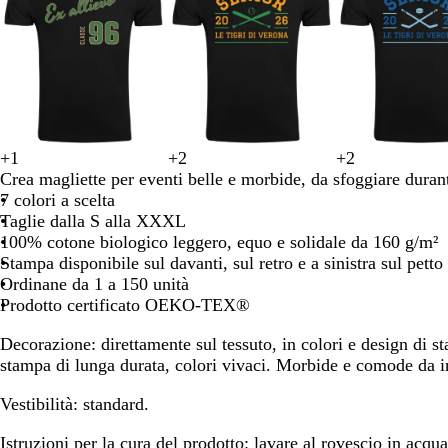
8
spostarti
spostarti
spostarti
spostarti
s
+
1
+
2
+
2
v
v
t
m
v
o
a
f
r
t
b
a
f
r
a
Crea magliette per eventi belle e morbide, da sfoggiare durant
e
i
e
a
i
r
r
o
o
e
l
r
o
o
r
7 colori a scelta
r
n
r
r
o
o
a
g
s
r
u
a
g
s
a
Taglie dalla S alla XXXL
d
a
r
r
l
n
l
s
r
s
n
l
s
n
100% cotone biologico leggero, equo e solidale da 160 g/m²
e
c
a
o
a
c
i
o
a
c
c
i
o
c
Stampa disponibile sul davanti, sul retro e a sinistra sul petto
f
c
d
n
s
i
a
c
u
i
a
i
Ordinane da 1 a 150 unità
o
i
i
e
c
o
d
o
r
o
d
o
Prodotto certificato OEKO-TEX®
r
a
S
u
i
t
o
i
e
i
r
t
t
t
Decorazione:
direttamente sul tessuto, in colori e design di st
s
e
o
è
a
è
stampa di lunga durata, colori vivaci. Morbide e comode da i
t
n
a
a
Vestibilità:
standard.
Istruzioni per la cura del prodotto:
lavare al rovescio in acqua