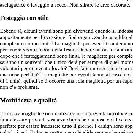
asciugatrice e lavaggio a secco. Non stirare le aree decorate.
Festeggia con stile
Ebbene sì, alcuni eventi sono più divertenti quando si indoss
appositamente per l’occasione! Stai organizzando un addio al 
compleanno importante? Le magliette per eventi ti aiuteranno
per tenere vivo il mood della festa e donare un outfit fantastic
dopo che i festeggiamenti sono finiti, le magliette per comple
saranno un souvenir che ti ricorderà per sempre di quei momen
volontari per un evento locale? Devi fare un’escursione con i
una mise perfetta? Le magliette per eventi fanno al caso tuo.
di 1 unità, quindi se ti occorre una sola maglietta per un cap
non c’è problema.
Morbidezza e qualità
Le nostre magliette sono realizzate in CottoVer® in cotone
in un tessuto privo di sostanze chimiche dannose e delicato s
perfette per essere indossate tutto il giorno. I design sono ap
colori vivaci, il che permette una splendida resa anche nei ca