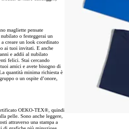
ano magliette pensate
nubilato o festeggerai un
 a creare un look coordinato
o ai tuoi invitati. E anche
anni e addii al nubilato
ti felici. Stai cercando
 tuoi amici e avete bisogno di
 La quantità minima richiesta è
ogruppo o un ospite d’onore,
 certificato OEKO-TEX®, quindi
ulla pelle. Sono anche leggere,
posti attraverso una stampa a
si di grafiche più minuziose