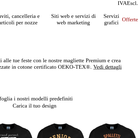
IVA
Incl.
Escl.
nviti, cancelleria e
Siti web e servizi di
Servizi
Offert
articoli per nozze
web marketing
grafici
ti alle tue feste con le nostre magliette Premium e crea
izzate in cotone certificato OEKO-TEX®.
Vedi dettagli
Loading
options
foglia i nostri modelli predefiniti
Carica il tuo design