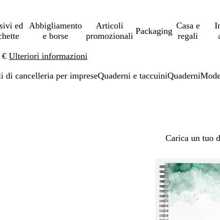
sivi ed
Abbigliamento
Articoli
Casa e
I
Packaging
chette
e borse
promozionali
regali
0 €
Ulteriori informazioni
li di cancelleria per imprese
Quaderni e taccuini
Quaderni
Mode
Carica un tuo 