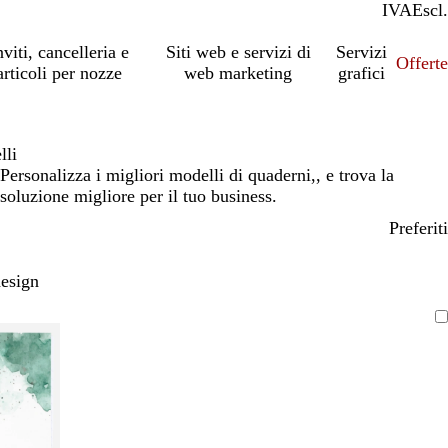
IVA
Incl.
Escl.
nviti, cancelleria e
Siti web e servizi di
Servizi
Offert
articoli per nozze
web marketing
grafici
lli
Personalizza i migliori modelli di quaderni,, e trova la
soluzione migliore per il tuo business.
Preferiti
design