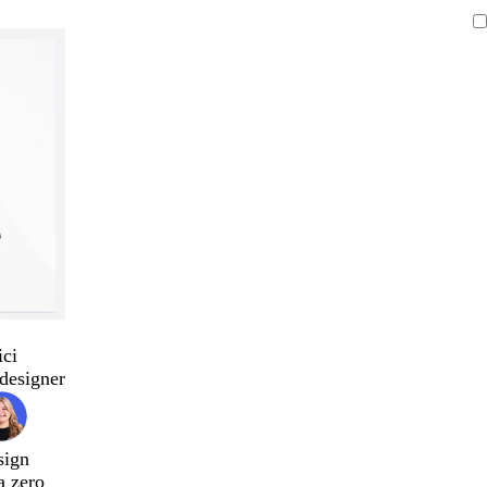
ici
designer
sign
a zero