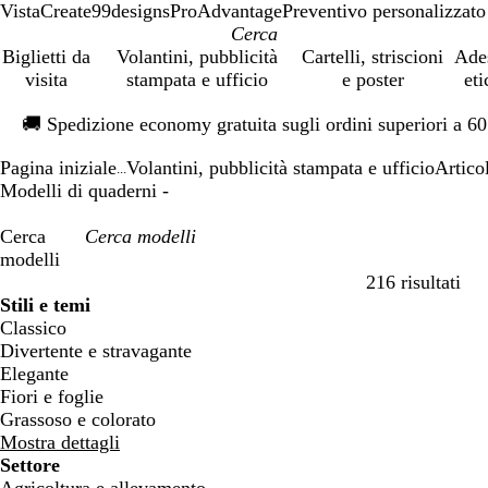
VistaCreate
99designs
ProAdvantage
Preventivo personalizzato
Biglietti da
Volantini, pubblicità
Cartelli, striscioni
Ade
visita
stampata e ufficio
e poster
eti
Diapositiva
🚚
Spedizione economy gratuita sugli ordini superiori a 6
1
di
Pagina iniziale
Volantini, pubblicità stampata e ufficio
Artico
1
...
Modelli di quaderni -
Cerca
modelli
216 risultati
Filtri
Stili e temi
Classico
Divertente e stravagante
Elegante
Fiori e foglie
Grassoso e colorato
Mostra dettagli
Settore