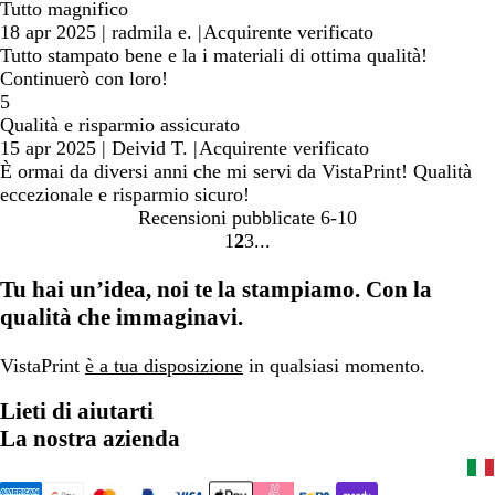
Tutto magnifico
18 apr 2025
|
radmila e.
|
Acquirente verificato
Tutto stampato bene e la i materiali di ottima qualità!
Continuerò con loro!
5
Qualità e risparmio assicurato
15 apr 2025
|
Deivid T.
|
Acquirente verificato
È ormai da diversi anni che mi servi da VistaPrint! Qualità
eccezionale e risparmio sicuro!
Recensioni pubblicate
6-10
1
2
3
Vai
Vai
Vai
alla
alla
alla
Tu hai un’idea, noi te la stampiamo. Con la
pagina
pagina
pagina
qualità che immaginavi.
VistaPrint
è a tua disposizione
in qualsiasi momento.
Lieti di aiutarti
La nostra azienda