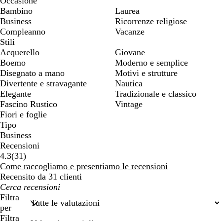
Occasione
Bambino
Laurea
Business
Ricorrenze religiose
Compleanno
Vacanze
Stili
Acquerello
Giovane
Boemo
Moderno e semplice
Disegnato a mano
Motivi e strutture
Divertente e stravagante
Nautica
Elegante
Tradizionale e classico
Fascino Rustico
Vintage
Fiori e foglie
Tipo
Business
Recensioni
31
4.3
(
31
)
recensioni
Come raccogliamo e presentiamo le recensioni
Recensito da 31 clienti
I
miei
Filtra
termini
per
di
Filtra