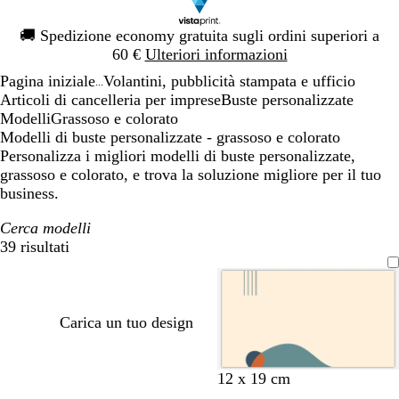
Diapositiva
🚚
Spedizione economy gratuita sugli ordini superiori a
1
60 €
Ulteriori informazioni
di
Pagina iniziale
Volantini, pubblicità stampata e ufficio
1
...
Articoli di cancelleria per imprese
Buste personalizzate
Modelli
Grassoso e colorato
Modelli di buste personalizzate - grassoso e colorato
Personalizza i migliori modelli di buste personalizzate,
grassoso e colorato, e trova la soluzione migliore per il tuo
business.
Cerca modelli
39 risultati
Filtri
Carica un tuo design
c
c
c
g
b
12 x 19 cm
r
r
r
r
i