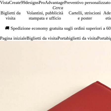
VistaCreate
99designs
ProAdvantage
Preventivo personalizzato
Biglietti da
Volantini, pubblicità
Cartelli, striscioni
Ade
visita
stampata e ufficio
e poster
eti
Diapositiva
🚚
Spedizione economy gratuita sugli ordini superiori a 6
1
di
Pagina iniziale
Biglietti da visita
Portabiglietti da visita
Portabig
1
Diapositiva
L’immagine
Ingrandito
Usa
Clicca
1
può
a
i
per
di
essere
minimo
comandi
allargare
1
ingrandita
+
e
+
per
ingrandire
o
ridurre
e
le
frecce
per