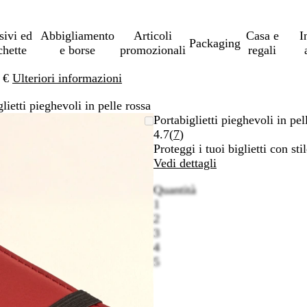
sivi ed
Abbigliamento
Articoli
Casa e
I
Packaging
chette
e borse
promozionali
regali
0 €
Ulteriori informazioni
lietti pieghevoli in pelle rossa
Portabiglietti pieghevoli in pel
Leggi
4.7
(
7
)
7
Proteggi i tuoi biglietti con s
recensioni
Vedi dettagli
Quantità
1
2
3
4
5