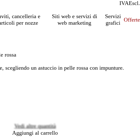
IVA
Incl.
Escl.
nviti, cancelleria e
Siti web e servizi di
Servizi
Offert
articoli per nozze
web marketing
grafici
le rossa
tile, scegliendo un astuccio in pelle rossa con impunture.
Loading
options
Vedi altre quantità
Aggiungi al carrello