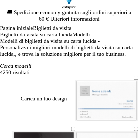
Diapositiva
🚚
Spedizione economy gratuita sugli ordini superiori a
1
60 €
Ulteriori informazioni
di
Pagina iniziale
Biglietti da visita
1
Biglietti da visita su carta lucida
Modelli
Modelli di biglietti da visita su carta lucida -
Personalizza i migliori modelli di biglietti da visita su carta
lucida,, e trova la soluzione migliore per il tuo business.
Cerca modelli
4250 risultati
Filtri
Carica un tuo design
b
g
f
r
l
r
o
o
u
i
g
s