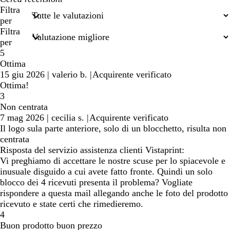
miei
Filtra
termini
per
di
Filtra
ricerca
per
5
Ottima
15 giu 2026
|
valerio b.
|
Acquirente verificato
Ottima!
3
Non centrata
7 mag 2026
|
cecilia s.
|
Acquirente verificato
Il logo sula parte anteriore, solo di un blocchetto, risulta non
centrata
Risposta del servizio assistenza clienti Vistaprint:
Vi preghiamo di accettare le nostre scuse per lo spiacevole e
inusuale disguido a cui avete fatto fronte. Quindi un solo
blocco dei 4 ricevuti presenta il problema? Vogliate
rispondere a questa mail allegando anche le foto del prodotto
ricevuto e state certi che rimedieremo.
4
Buon prodotto buon prezzo