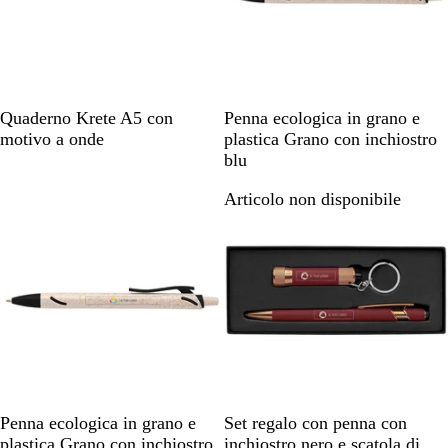
N
B
R
N
R
A
G
Quaderno Krete A5 con
Penna ecologica in grano e
e
l
o
e
o
z
i
motivo a onde
plastica Grano con inchiostro
r
u
s
r
s
z
a
blu
o
m
s
o
a
u
l
Articolo non disponibile
Articolo non disponibile
a
o
r
l
r
r
o
i
o
n
o
N
G
A
R
V
B
T
B
N
Penna ecologica in grano e
Set regalo con penna con
e
i
z
o
e
o
o
l
e
plastica Grano con inchiostro
inchiostro nero e scatola di