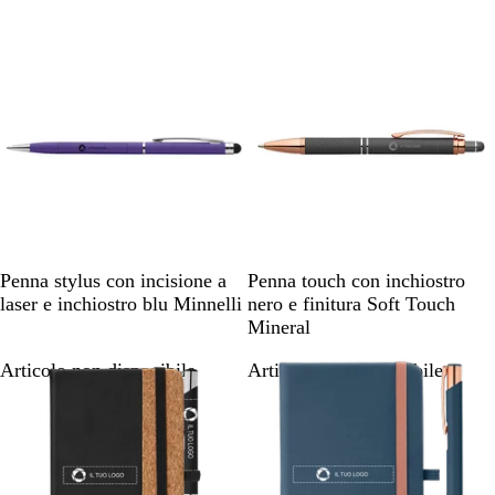
Articolo non disponibile
Articolo non disponibile
V
G
O
A
Penna stylus con incisione a
Penna touch con inchiostro
i
r
r
r
laser e inchiostro blu Minnelli
nero e finitura Soft Touch
o
i
o
g
Mineral
l
g
r
e
Articolo non disponibile
Articolo non disponibile
a
i
o
n
o
s
t
c
è
o
a
n
n