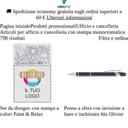
Diapositiva
🚚
Spedizione economy gratuita sugli ordini superiori a
1
60 €
Ulteriori informazioni
di
Pagina iniziale
Prodotti promozionali
Ufficio e cancelleria
1
Articoli per ufficio e cancelleria con stampa monocromatica
798 risultati
Filtra e ordina
Articolo non disponibile
Articolo non disponibile
B
N
G
Set da disegno con stampa a
Penna a sfera con incisione a
i
e
r
colori Paint & Relax
laser e inchiostro blu Olivier
a
r
i
Articolo non disponibile
Articolo non disponibile
n
o
g