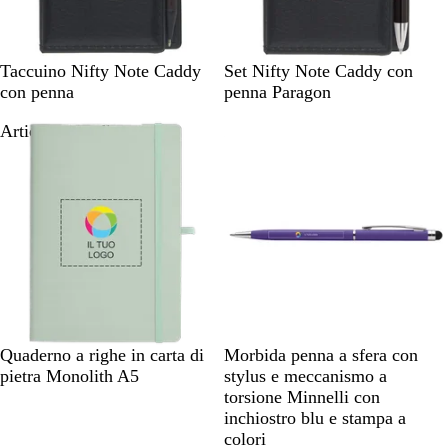
i
f
u
N
B
B
N
B
B
G
Taccuino Nifty Note Caddy
Set Nifty Note Caddy con
c
e
l
o
e
o
l
r
con penna
penna Paragon
i
r
u
r
r
r
u
i
l
Articolo non disponibile
Articolo non disponibile
o
d
o
d
g
e
e
e
i
a
a
o
u
u
x
x
V
D
V
Quaderno a righe in carta di
Morbida penna a sfera con
e
u
i
pietra Monolith A5
stylus e meccanismo a
r
n
o
torsione Minnelli con
d
a
l
inchiostro blu e stampa a
e
a
colori