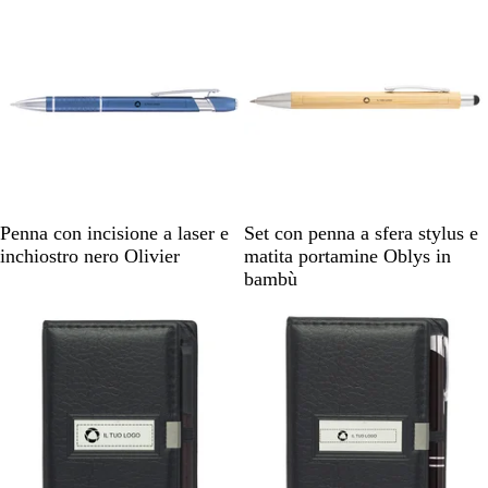
c
i
o
o
c
a
n
n
a
d
i
f
B
G
B
Penna con incisione a laser e
Set con penna a sfera stylus e
u
l
r
e
inchiostro nero Olivier
matita portamine Oblys in
c
u
i
i
bambù
i
s
g
g
l
Articolo non disponibile
Articolo non disponibile
c
i
e
e
u
o
r
c
o
a
n
n
a
d