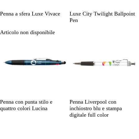
M
R
Penna a sfera Luxe Vivace
Luxe City Twilight Ballpoint
a
e
Pen
t
e
Articolo non disponibile
Articolo non disponibile
t
f
B
B
l
l
a
u
c
e
k
B
G
B
B
Penna con punta stilo e
Penna Liverpool con
l
r
o
i
quattro colori Lucina
inchiostro blu e stampa
u
i
r
a
digitale full color
g
d
n
Articolo non disponibile
Articolo non disponibile
i
e
c
o
a
o