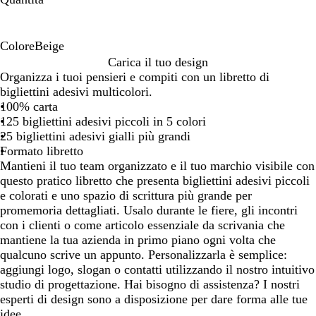
Colore
Beige
B
Carica il tuo design
e
Organizza i tuoi pensieri e compiti con un libretto di
i
bigliettini adesivi multicolori.
g
100% carta
e
125 bigliettini adesivi piccoli in 5 colori
25 bigliettini adesivi gialli più grandi
Formato libretto
Mantieni il tuo team organizzato e il tuo marchio visibile con
questo pratico libretto che presenta bigliettini adesivi piccoli
e colorati e uno spazio di scrittura più grande per
promemoria dettagliati. Usalo durante le fiere, gli incontri
con i clienti o come articolo essenziale da scrivania che
mantiene la tua azienda in primo piano ogni volta che
qualcuno scrive un appunto. Personalizzarla è semplice:
aggiungi logo, slogan o contatti utilizzando il nostro intuitivo
studio di progettazione. Hai bisogno di assistenza? I nostri
esperti di design sono a disposizione per dare forma alle tue
idee.