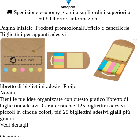
Diapositiva
🚚
Spedizione economy gratuita sugli ordini superiori a
1
60 €
Ulteriori informazioni
di
Pagina iniziale
Prodotti promozionali
Ufficio e cancelleria
1
...
Bigliettini per appunti adesivi
Diapositiva
L’immagine
Ingrandito
Usa
Clicca
L’immagine
Ingrandito
Usa
Clicca
L’immagi
Ingrandito
Usa
Clicca
1
può
a
i
per
può
a
i
per
può
a
i
per
di
essere
minimo
comandi
allargare
essere
minimo
comandi
allargare
essere
minimo
comandi
allargare
3
ingrandita
+
ingrandita
+
ingrandita
+
e
e
e
+
+
+
per
per
per
ingrandire
ingrandire
ingrandire
libretto di bigliettini adesivi Freijo
o
o
o
Novità
ridurre
ridurre
ridurre
Tieni le tue idee organizzate con questo pratico libretto di
e
e
e
bigliettini adesivi. Caratteristiche: 125 bigliettini adesivi
le
le
le
piccoli in cinque colori, più 25 bigliettini adesivi gialli più
frecce
frecce
frecce
grandi.
per
per
per
Vedi dettagli
spostarti
spostarti
spostarti
Quantità