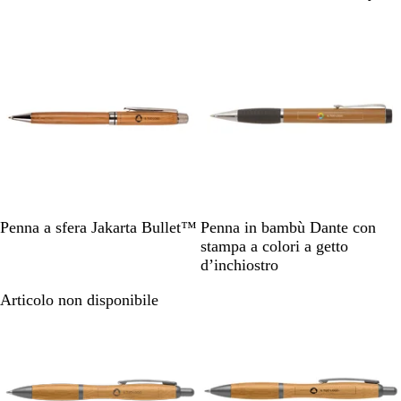
t
r
t
e
e
o
i
a
Articolo non disponibile
g
g
c
u
n
n
o
n
o
o
i
t
a
M
B
Penna a sfera Jakarta Bullet™
Penna in bambù Dante con
a
a
stampa a colori a getto
r
m
d’inchiostro
r
b
Articolo non disponibile
Articolo non disponibile
o
ù
n
e