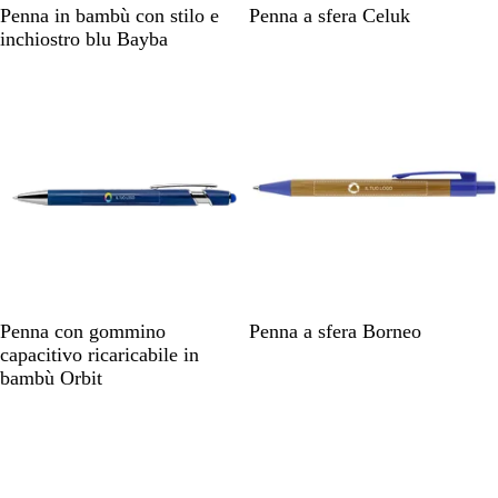
L
M
Penna in bambù con stilo e
Penna a sfera Celuk
e
a
inchiostro blu Bayba
g
r
n
r
o
o
n
e
B
A
B
B
N
A
V
Penna con gommino
Penna a sfera Borneo
l
z
a
l
e
r
e
capacitivo ricaricabile in
u
z
m
u
r
g
r
bambù Orbit
r
u
b
o
e
d
e
r
ù
t
n
e
a
r
i
t
l
o
n
o
e
t