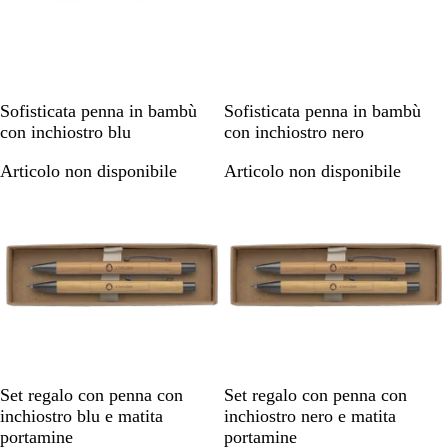
B
B
Sofisticata penna in bambù
Sofisticata penna in bambù
a
a
con inchiostro blu
con inchiostro nero
m
m
Articolo non disponibile
Articolo non disponibile
b
b
ù
ù
B
B
Set regalo con penna con
Set regalo con penna con
a
a
inchiostro blu e matita
inchiostro nero e matita
m
m
portamine
portamine