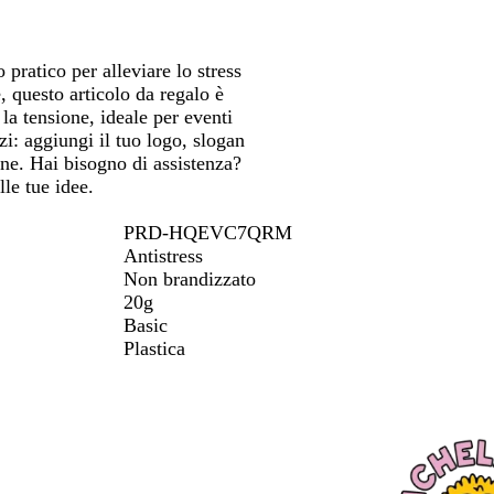
tarti
spostarti
l
e
l
o
o
l
e
i
t
pratico per alleviare lo stress
m
t
, questo articolo da regalo è
e
r
 la tensione, ideale per eventi
i
zi: aggiungi il tuo logo, slogan
c
ione. Hai bisogno di assistenza?
o
lle tue idee.
PRD-HQEVC7QRM
Antistress
Non brandizzato
20g
Basic
Plastica