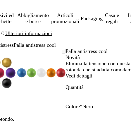
sivi ed
Abbigliamento
Articoli
Casa e
I
Packaging
chette
e borse
promozionali
regali
0 €
Ulteriori informazioni
istress
Palla antistress cool
mmagine
randito
cca
L’immagine
Ingrandito
Usa
Clicca
Palla antistress cool
può
a
i
per
Novità
re
imo
andi
rgare
essere
minimo
comandi
allargare
Elimina la tensione con questa 
andita
ingrandita
+
rotonda che si adatta comodam
e
Vedi dettagli
+
Quantità
per
randire
ingrandire
o
rre
ridurre
Colore
*
Nero
e
G
V
B
N
B
R
le
i
e
l
e
l
o
otondo.
ce
frecce
a
r
u
r
u
s
per
l
d
o
e
s