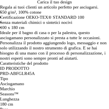
B
N
B
Carica il tuo design
i
e
l
Regala ai tuoi clienti un articolo perfetto per asciugarsi.
a
r
u
550 g/m², 100% cotone
n
o
m
Certificazione OEKO-TEX® STANDARD 100
c
a
Senza materiali chimici o sintetici nocivi
o
r
100 x 180 cm
i
Ideale per il bagno di casa o per la palestra, questo
n
asciugamano personalizzato si presta a tutte le occasioni.
o
Personalizza il prodotto aggiungendo logo, messaggio e non
solo utilizzando il nostro strumento di grafica. E se hai
bisogno di una mano con il processo di personalizzazione, i
nostri esperti sono sempre pronti ad aiutarti.
Caratteristiche del prodotto
ID PRODOTTO
PRD-ABFGLR45A
Tipo
Asciugamano
Marchio
Seasons™
Lunghezza
180 cm