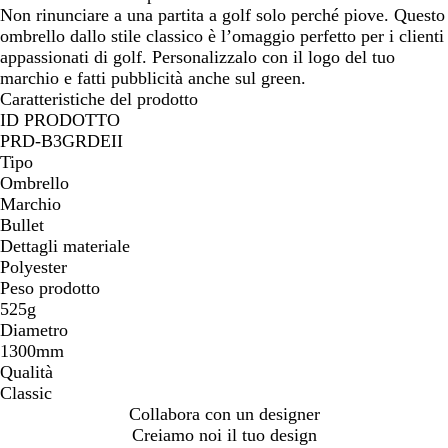
l
e
i
t
c
o
a
Non rinunciare a una partita a golf solo perché piove. Questo
e
o
i
o
v
ombrello dallo stile classico è l’omaggio perfetto per i clienti
t
n
t
y
appassionati di golf. Personalizzalo con il logo del tuo
t
t
i
marchio e fatti pubblicità anche sul green.
r
a
n
Caratteristiche del prodotto
i
u
t
ID PRODOTTO
c
n
a
PRD-B3GRDEII
o
i
u
Tipo
t
n
Ombrello
a
i
Marchio
t
Bullet
a
Dettagli materiale
Polyester
Peso prodotto
525g
Diametro
1300mm
Qualità
Classic
Collabora con un designer
Creiamo noi il tuo design