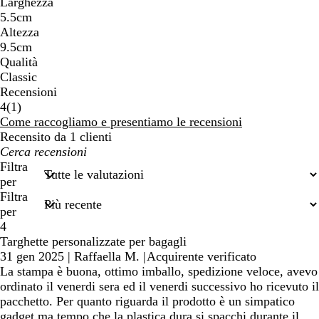
Larghezza
5.5cm
Altezza
9.5cm
Qualità
Classic
Recensioni
1
4
(
1
)
recensioni
Come raccogliamo e presentiamo le recensioni
Recensito da 1 clienti
I
miei
Filtra
termini
per
di
Filtra
ricerca
per
4
Targhette personalizzate per bagagli
31 gen 2025
|
Raffaella M.
|
Acquirente verificato
La stampa è buona, ottimo imballo, spedizione veloce, avevo
ordinato il venerdi sera ed il venerdi successivo ho ricevuto il
pacchetto. Per quanto riguarda il prodotto è un simpatico
gadget ma tempo che la plastica dura si spacchi durante il