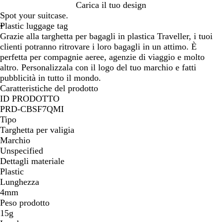
l
h
o
Carica il tuo design
a
i
y
Spot your suitcase.
c
t
a
Plastic luggage tag
k
e
l
Grazie alla targhetta per bagagli in plastica Traveller, i tuoi
B
clienti potranno ritrovare i loro bagagli in un attimo. È
l
perfetta per compagnie aeree, agenzie di viaggio e molto
u
altro. Personalizzala con il logo del tuo marchio e fatti
e
pubblicità in tutto il mondo.
Caratteristiche del prodotto
ID PRODOTTO
PRD-CBSF7QMI
Tipo
Targhetta per valigia
Marchio
Unspecified
Dettagli materiale
Plastic
Lunghezza
4mm
Peso prodotto
15g