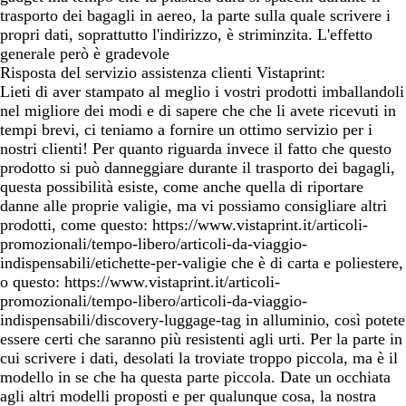
trasporto dei bagagli in aereo, la parte sulla quale scrivere i
propri dati, soprattutto l'indirizzo, è striminzita. L'effetto
generale però è gradevole
Risposta del servizio assistenza clienti Vistaprint:
Lieti di aver stampato al meglio i vostri prodotti imballandoli
nel migliore dei modi e di sapere che che li avete ricevuti in
tempi brevi, ci teniamo a fornire un ottimo servizio per i
nostri clienti! Per quanto riguarda invece il fatto che questo
prodotto si può danneggiare durante il trasporto dei bagagli,
questa possibilità esiste, come anche quella di riportare
danne alle proprie valigie, ma vi possiamo consigliare altri
prodotti, come questo: https://www.vistaprint.it/articoli-
promozionali/tempo-libero/articoli-da-viaggio-
indispensabili/etichette-per-valigie che è di carta e poliestere,
o questo: https://www.vistaprint.it/articoli-
promozionali/tempo-libero/articoli-da-viaggio-
indispensabili/discovery-luggage-tag in alluminio, così potete
essere certi che saranno più resistenti agli urti. Per la parte in
cui scrivere i dati, desolati la troviate troppo piccola, ma è il
modello in se che ha questa parte piccola. Date un occhiata
agli altri modelli proposti e per qualunque cosa, la nostra