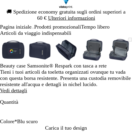
Diapositiva
🚚
Spedizione economy gratuita sugli ordini superiori a
1
60 €
Ulteriori informazioni
di
Pagina iniziale
Prodotti promozionali
Tempo libero
1
...
Articoli da viaggio indispensabili
Diapositiva
L’immagine
Ingrandito
Usa
Clicca
L’immagine
Ingrandito
Usa
Clicca
L’immagine
Ingrandito
Usa
Clicca
L’immagine
Ingrandito
Usa
Clicca
L’imm
Ingran
Usa
Clicc
1
può
a
i
per
può
a
i
per
può
a
i
per
può
a
i
per
può
a
i
per
di
essere
minimo
comandi
allargare
essere
minimo
comandi
allargare
essere
minimo
comandi
allargare
essere
minimo
comandi
allargare
essere
mini
coman
allarg
5
ingrandita
+
ingrandita
+
ingrandita
+
ingrandita
+
ingran
+
e
e
e
e
e
Beauty case Samsonite® Respark con tasca a rete
+
+
+
+
+
Tieni i tuoi articoli da toeletta organizzati ovunque tu vada
per
per
per
per
per
con questa borsa resistente. Presenta una custodia removibile
ingrandire
ingrandire
ingrandire
ingrandire
ingran
resistente all'acqua e dettagli in nichel lucido.
o
o
o
o
o
Vedi dettagli
ridurre
ridurre
ridurre
ridurre
ridurr
e
e
e
e
e
Quantità
le
le
le
le
le
frecce
frecce
frecce
frecce
frecce
per
per
per
per
per
Colore
*
Blu scuro
spostarti
spostarti
spostarti
spostarti
sposta
V
B
N
Carica il tuo design