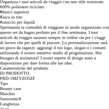
e
l
e
Organizza i tuoi articoli da viaggio con uno stile resistente.
r
u
r
100% poliestere riciclato
d
s
o
Manici superiori
e
c
o
Tasca in rete
p
u
z
Astuccio per liquidi
r
r
o
Sperimenta la comodità di viaggiare in modo organizzato con
a
o
n
questo set da bagno perfetto per il fine settimana. I tuoi
t
o
articoli da viaggio saranno sempre in ordine sia per i viaggi
o
di lavoro che per quelli di piacere. La personalizzazione sarà
un gioco da ragazzi: aggiungi il tuo logo, slogan o i contatti
utilizzando il nostro intuitivo studio di progettazione. Hai
bisogno di assistenza? I nostri esperti di design sono a
disposizione per dare forma alle tue idee.
Caratteristiche del prodotto
ID PRODOTTO
PRD-1MZYZO5ZF
Tipo
Beauty case
Marchio
Samsonite®
Lunghezza
11cm