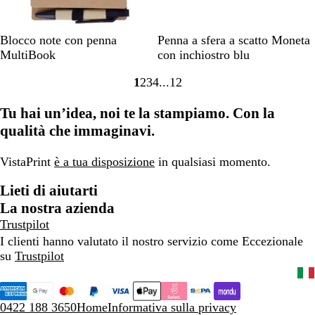
t
i
n
i
i
a
n
t
n
u
t
a
t
B
N
C
R
B
G
Blocco note con penna
Penna a sfera a scatto Moneta
n
a
u
a
e
e
r
o
l
r
MultiBook
con inchiostro blu
i
u
n
u
i
r
o
s
u
i
t
n
i
n
1
2
3
4
12
g
o
m
s
g
Vai
Vai
Vai
Vai
Vai
a
i
t
i
e
a
o
i
alla
alla
alla
alla
alla
t
a
t
Tu hai un’idea, noi te la stampiamo. Con la
t
o
pagina
pagina
pagina
pagina
pagina
a
a
o
qualità che immaginavi.
VistaPrint
è a tua disposizione
in qualsiasi momento.
Lieti di aiutarti
La nostra azienda
Trustpilot
I clienti hanno valutato il nostro servizio come Eccezionale
su
Trustpilot
0422 188 3650
Home
Informativa sulla privacy