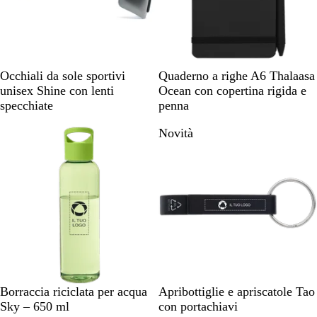
N
M
B
N
B
V
Occhiali da sole sportivi
Quaderno a righe A6 Thalaasa
e
u
l
e
l
e
unisex Shine con lenti
Ocean con copertina rigida e
r
l
u
r
u
r
specchiate
penna
o
t
o
m
d
Novità
i
a
e
c
r
m
o
e
é
l
l
o
a
r
n
e
g
e
V
B
B
V
B
N
A
V
B
R
Borraccia riciclata per acqua
Apribottiglie e apriscatole Tao
e
l
l
e
l
e
r
e
l
o
Sky – 650 ml
con portachiavi