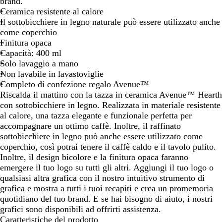
r
r
r
brand.
o
o
o
Ceramica resistente al calore
/
/
t
Il sottobicchiere in legno naturale può essere utilizzato anche
R
B
i
come coperchio
o
l
n
Finitura opaca
s
u
t
Capacità: 400 ml
s
a
Solo lavaggio a mano
o
u
Non lavabile in lavastoviglie
n
Completo di confezione regalo Avenue™
i
Riscalda il mattino con la tazza in ceramica Avenue™ Hearth
t
con sottobicchiere in legno. Realizzata in materiale resistente
a
al calore, una tazza elegante e funzionale perfetta per
/
accompagnare un ottimo caffè. Inoltre, il raffinato
B
sottobicchiere in legno può anche essere utilizzato come
i
coperchio, così potrai tenere il caffè caldo e il tavolo pulito.
a
Inoltre, il design bicolore e la finitura opaca faranno
n
emergere il tuo logo su tutti gli altri. Aggiungi il tuo logo o
c
qualsiasi altra grafica con il nostro intuitivo strumento di
o
grafica e mostra a tutti i tuoi recapiti e crea un promemoria
quotidiano del tuo brand. E se hai bisogno di aiuto, i nostri
grafici sono disponibili ad offrirti assistenza.
Caratteristiche del prodotto