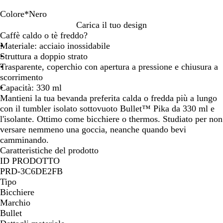
Colore
*
Nero
B
A
B
N
Carica il tuo design
i
r
l
e
Caffè caldo o tè freddo?
a
g
u
r
Materiale: acciaio inossidabile
n
e
e
o
Struttura a doppio strato
c
n
l
Trasparente, coperchio con apertura a pressione e chiusura a
o
t
e
scorrimento
o
t
Capacità: 330 ml
t
Mantieni la tua bevanda preferita calda o fredda più a lungo
r
con il tumbler isolato sottovuoto Bullet™ Pika da 330 ml e
i
l'isolante. Ottimo come bicchiere o thermos. Studiato per non
c
versare nemmeno una goccia, neanche quando bevi
o
camminando.
Caratteristiche del prodotto
ID PRODOTTO
PRD-3C6DE2FB
Tipo
Bicchiere
Marchio
Bullet