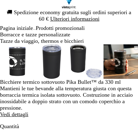
Diapositiva
🚚
Spedizione economy gratuita sugli ordini superiori a
1
60 €
Ulteriori informazioni
di
Pagina iniziale
Prodotti promozionali
1
...
Borracce e tazze personalizzate
Tazze da viaggio, thermos e bicchieri
Diapositiva
L’immagine
Ingrandito
Usa
Clicca
L’immagine
Ingrandito
Usa
Clicca
L’immagine
Ingrandito
Usa
Clicca
L’imma
Ingrand
Usa
Clicca
1
può
a
i
per
può
a
i
per
può
a
i
per
può
a
i
per
di
essere
minimo
comandi
allargare
essere
minimo
comandi
allargare
essere
minimo
comandi
allargare
essere
minimo
comand
allargar
4
ingrandita
+
ingrandita
+
ingrandita
+
ingrand
+
e
e
e
e
+
+
+
+
Bicchiere termico sottovuoto Pika Bullet™ da 330 ml
per
per
per
per
Mantieni le tue bevande alla temperatura giusta con questa
ingrandire
ingrandire
ingrandire
ingrand
borraccia termica isolata sottovuoto. Costruzione in acciaio
o
o
o
o
inossidabile a doppio strato con un comodo coperchio a
ridurre
ridurre
ridurre
ridurre
pressione.
e
e
e
e
Vedi dettagli
le
le
le
le
frecce
frecce
frecce
frecce
Quantità
per
per
per
per
spostarti
spostarti
spostarti
spostart