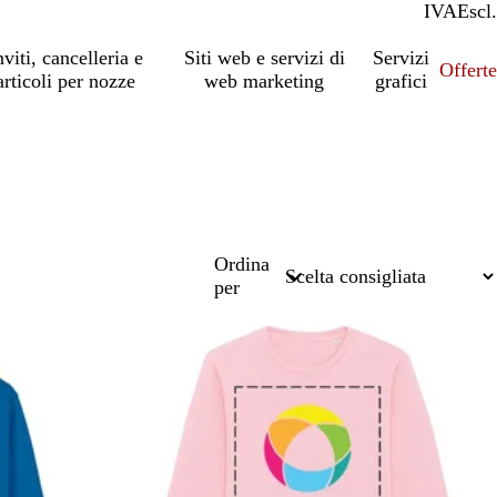
IVA
Incl.
Escl.
nviti, cancelleria e
Siti web e servizi di
Servizi
Offert
articoli per nozze
web marketing
grafici
Ordina
per