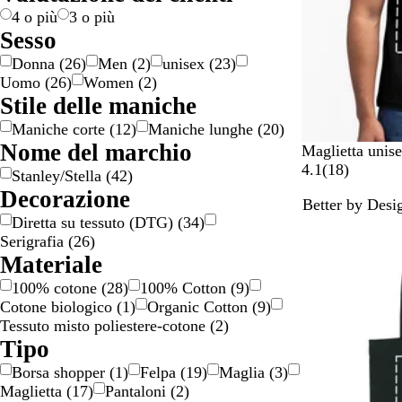
c
e
c
l
i
o
o
e
a
4 o più
3 o più
i
o
o
o
n
Sesso
o
/
/
e
Donna
(
26
)
Men
(
2
)
unisex
(
23
)
n
o
a
Uomo
(
26
)
Women
(
2
)
e
r
r
Stile delle maniche
o
g
Maniche corte
(
12
)
Maniche lunghe
(
20
)
e
Nome del marchio
n
N
S
B
B
G
Maglietta unise
t
e
a
i
i
i
1
4.1
(
18
)
Stanley/Stella
(
42
)
o
r
b
a
a
a
8
Decorazione
Better by Desi
o
b
n
n
l
r
Diretta su tessuto (DTG)
(
34
)
i
c
c
l
e
Serigrafia
(
26
)
a
o
o
o
c
Materiale
v
o
e
i
c
n
100% cotone
(
28
)
100% Cotton
(
9
)
n
r
s
Cotone biologico
(
1
)
Organic Cotton
(
9
)
t
a
i
Tessuto misto poliestere-cotone
(
2
)
a
o
Tipo
g
n
Borsa shopper
(
1
)
Felpa
(
19
)
Maglia
(
3
)
e
i
Maglietta
(
17
)
Pantaloni
(
2
)