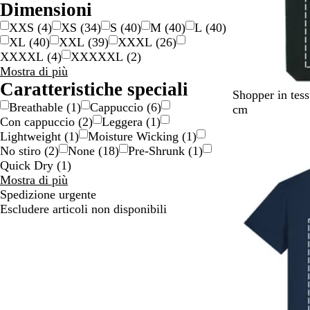
Dimensioni
XXS
(
4
)
XS
(
34
)
S
(
40
)
M
(
40
)
L
(
40
)
XL
(
40
)
XXL
(
39
)
XXXL
(
26
)
XXXXL
(
4
)
XXXXXL
(
2
)
Dimensioni
Mostra di più
scelte
Caratteristiche speciali
N
G
B
Shopper in tess
Breathable
(
1
)
Cappuccio
(
6
)
e
r
e
cm
Con cappuccio
(
2
)
Leggera
(
1
)
r
i
i
Lightweight
(
1
)
Moisture Wicking
(
1
)
o
g
g
No stiro
(
2
)
None
(
18
)
Pre-Shrunk
(
1
)
i
e
Quick Dry
(
1
)
o
Caratteristiche
Mostra di più
m
speciali
Spedizione urgente
é
scelte
Escludere articoli non disponibili
l
a
n
g
e