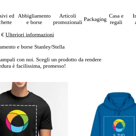
sivi ed
Abbigliamento
Articoli
Casa e
I
Packaging
chette
e borse
promozionali
regali
0 €
Ulteriori informazioni
amento e borse Stanley/Stella
tampali con noi. Scegli un prodotto da rendere
cedura è facilissima, promesso!
 ai risultati filtrati