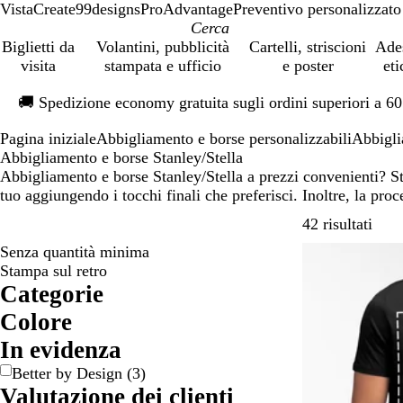
VistaCreate
99designs
ProAdvantage
Preventivo personalizzato
Biglietti da
Volantini, pubblicità
Cartelli, striscioni
Ade
visita
stampata e ufficio
e poster
eti
Diapositiva
🚚
Spedizione economy gratuita sugli ordini superiori a 6
1
di
Pagina iniziale
Abbigliamento e borse personalizzabili
Abbigli
1
Abbigliamento e borse Stanley/Stella
Abbigliamento e borse Stanley/Stella a prezzi convenienti? S
tuo aggiungendo i tocchi finali che preferisci. Inoltre, la pro
Passa
42 risultati
Senza quantità minima
Stampa sul retro
Categorie
Colore
A
B
B
B
G
G
M
N
R
R
V
V
In evidenza
r
e
i
l
i
r
a
e
o
o
e
i
Better by Design
(
3
)
a
i
a
u
a
i
r
r
s
s
r
o
Valutazione dei clienti
n
g
n
l
g
r
o
a
s
d
l