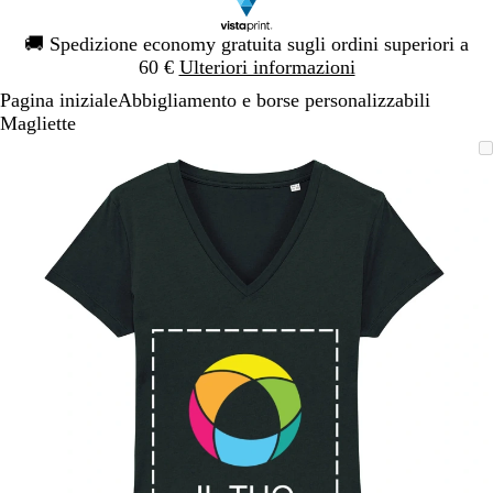
Diapositiva
🚚
Spedizione economy gratuita sugli ordini superiori a
1
60 €
Ulteriori informazioni
di
Pagina iniziale
Abbigliamento e borse personalizzabili
1
Magliette
Diapositiva
L’immagine
Ingrandito
Usa
Clicca
1
può
a
i
per
di
essere
minimo
comandi
allargare
1
ingrandita
+
e
+
per
ingrandire
o
ridurre
e
le
frecce
per
spostarti