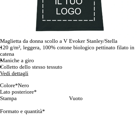
Maglietta da donna scollo a V Evoker Stanley/Stella
120 g/m², leggera, 100% cotone biologico pettinato filato in
catena
Maniche a giro
Colletto dello stesso tessuto
Vedi dettagli
Colore
*
Nero
A
N
B
L
R
B
B
Lato posteriore
*
n
e
l
a
o
l
i
Stampa
Vuoto
t
r
u
m
s
u
a
r
o
n
p
s
e
n
Obbligatorio
Formato e quantità
*
a
a
o
o
l
c
c
v
n
e
o
i
y
e
t
t
t