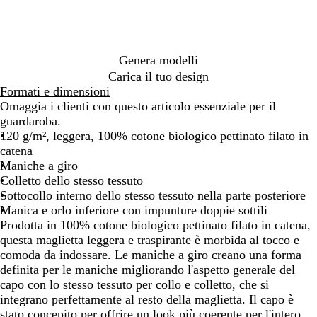
e
r
i
c
o
Genera modelli
Carica il tuo design
Formati e dimensioni
Omaggia i clienti con questo articolo essenziale per il
guardaroba.
120 g/m², leggera, 100% cotone biologico pettinato filato in
catena
Maniche a giro
Colletto dello stesso tessuto
Sottocollo interno dello stesso tessuto nella parte posteriore
Manica e orlo inferiore con impunture doppie sottili
Prodotta in 100% cotone biologico pettinato filato in catena,
questa maglietta leggera e traspirante è morbida al tocco e
comoda da indossare. Le maniche a giro creano una forma
definita per le maniche migliorando l'aspetto generale del
capo con lo stesso tessuto per collo e colletto, che si
integrano perfettamente al resto della maglietta. Il capo è
stato concepito per offrire un look più coerente per l'intero