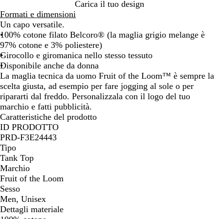
s
a
i
Carica il tuo design
c
n
c
Formati e dimensioni
u
g
o
Un capo versatile.
r
e
100% cotone filato Belcoro® (la maglia grigio melange è
o
97% cotone e 3% poliestere)
Girocollo e giromanica nello stesso tessuto
Disponibile anche da donna
La maglia tecnica da uomo Fruit of the Loom™ è sempre la
scelta giusta, ad esempio per fare jogging al sole o per
ripararti dal freddo. Personalizzala con il logo del tuo
marchio e fatti pubblicità.
Caratteristiche del prodotto
ID PRODOTTO
PRD-F3E24443
Tipo
Tank Top
Marchio
Fruit of the Loom
Sesso
Men, Unisex
Dettagli materiale