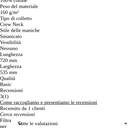
100% cotone
Peso del materiale
160 g/m²
Tipo di colletto
Crew Neck
Stile delle maniche
Smanicato
Vestibilità
Nessuno
Lunghezza
720 mm
Larghezza
535 mm
Qualità
Basic
Recensioni
1
3
(
1
)
recensioni
Come raccogliamo e presentiamo le recensioni
Recensito da 1 clienti
I
miei
Filtra
termini
per