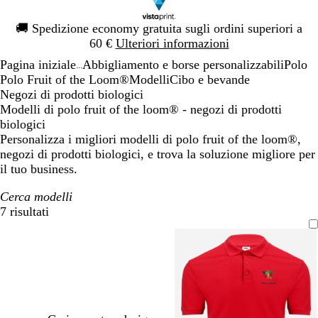
Diapositiva
🚚
Spedizione economy gratuita sugli ordini superiori a
1
60 €
Ulteriori informazioni
di
Pagina iniziale
Abbigliamento e borse personalizzabili
Polo
1
...
Polo Fruit of the Loom®
Modelli
Cibo e bevande
Negozi di prodotti biologici
Modelli di polo fruit of the loom® - negozi di prodotti
biologici
Personalizza i migliori modelli di polo fruit of the loom®,
negozi di prodotti biologici, e trova la soluzione migliore per
il tuo business.
Cerca modelli
7 risultati
Filtri