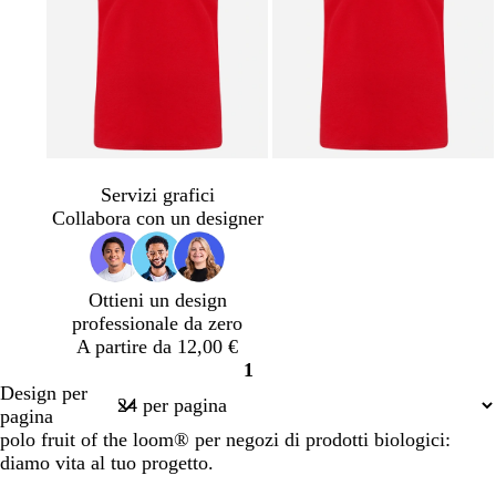
v
v
e
e
Servizi grafici
r
r
Collabora con un designer
d
d
e
e
f
Ottieni un design
o
professionale da zero
r
A partire da 12,00 €
e
1
s
Pagina
Design per
t
1
pagina
a
polo fruit of the loom® per negozi di prodotti biologici:
diamo vita al tuo progetto.