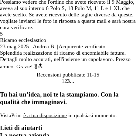
Possiamo vedere che l'ordine che avete ricevuto il 9 Maggio,
aveva al suo interno 6 Polo S, 18 Polo M, 11 L e 1 XL che
avete scelto. Se avete ricevuto delle taglie diverse da queste,
vogliate inviarci le foto in risposta a questa mail e sarà nostra
cura verificare.
5
Ricamo ecclesiastico
23 mag 2025
|
Andrea B.
|
Acquirente verificato
Splendida realizzazione di ricamo di encomiabile fattura.
Dettagli molto accurati, nell'insieme un capolavoro. Prezzo
amico. Grazie! 🎖️🔝
Recensioni pubblicate
11-15
1
2
3
Vai
Vai
Vai
alla
alla
alla
Tu hai un’idea, noi te la stampiamo. Con la
pagina
pagina
pagina
qualità che immaginavi.
VistaPrint
è a tua disposizione
in qualsiasi momento.
Lieti di aiutarti
La nostra azienda