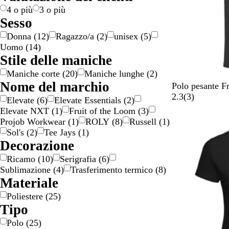
c
e
c
l
i
o
o
e
a
4 o più
3 o più
i
o
o
o
n
Sesso
o
/
/
e
Donna
(
12
)
Ragazzo/a
(
2
)
unisex
(
5
)
n
o
a
Uomo
(
14
)
e
r
r
Stile delle maniche
o
g
Maniche corte
(
20
)
Maniche lunghe
(
2
)
e
Nome del marchio
n
N
R
B
B
R
Polo pesante F
t
e
o
l
l
o
3
2.3
(
3
)
Elevate
(
6
)
Elevate Essentials
(
2
)
o
r
s
u
u
s
r
Elevate NXT
(
1
)
Fruit of the Loom
(
3
)
o
s
m
n
s
e
Projob Workwear
(
1
)
ROLY
(
8
)
Russell
(
1
)
o
a
a
o
c
Sol's
(
2
)
Tee Jays
(
1
)
m
r
v
e
Decorazione
é
i
y
n
Ricamo
(
10
)
Serigrafia
(
6
)
l
n
s
Sublimazione
(
4
)
Trasferimento termico
(
8
)
a
o
i
Materiale
n
s
o
g
c
n
Poliestere
(
25
)
e
u
i
Tipo
r
Polo
(
25
)
o