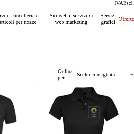
IVA
Incl.
Escl.
nviti, cancelleria e
Siti web e servizi di
Servizi
Offert
articoli per nozze
web marketing
grafici
Ordina
per