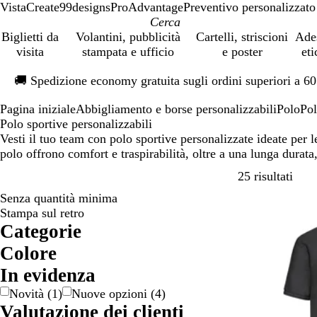
VistaCreate
99designs
ProAdvantage
Preventivo personalizzato
Biglietti da
Volantini, pubblicità
Cartelli, striscioni
Ade
visita
stampata e ufficio
e poster
eti
Diapositiva
🚚
Spedizione economy gratuita sugli ordini superiori a 6
1
di
Pagina iniziale
Abbigliamento e borse personalizzabili
Polo
Pol
1
Polo sportive personalizzabili
Vesti il tuo team con polo sportive personalizzate ideate per 
polo offrono comfort e traspirabilità, oltre a una lunga durata,
Passa
25 risultati
Senza quantità minima
Stampa sul retro
Categorie
Colore
A
B
B
B
G
G
M
N
R
R
V
V
In evidenza
r
e
i
l
i
r
a
e
o
o
e
i
Novità
(
1
)
Nuove opzioni
(
4
)
a
i
a
u
a
i
r
r
s
s
r
o
Valutazione dei clienti
n
g
n
l
g
r
o
a
s
d
l