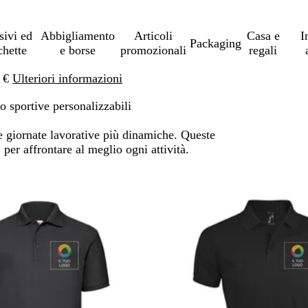
sivi ed
Abbigliamento
Articoli
Casa e
I
Packaging
chette
e borse
promozionali
regali
0 €
Ulteriori informazioni
o sportive personalizzabili
le giornate lavorative più dinamiche. Queste
 per affrontare al meglio ogni attività.
 ai risultati filtrati