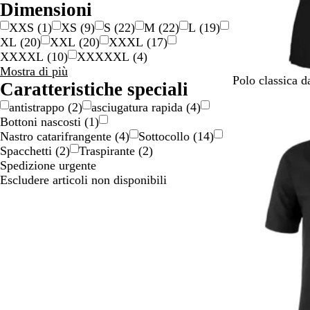
Dimensioni
XXS
(
1
)
XS
(
9
)
S
(
22
)
M
(
22
)
L
(
19
)
XL
(
20
)
XXL
(
20
)
XXXL
(
17
)
XXXXL
(
10
)
XXXXXL
(
4
)
Dimensioni
Mostra di più
N
B
G
A
B
Polo classica 
scelte
Caratteristiche speciali
e
i
r
z
l
antistrappo
(
2
)
asciugatura rapida
(
4
)
r
a
i
z
u
Bottoni nascosti
(
1
)
o
n
g
u
n
Nastro catarifrangente
(
4
)
Sottocollo
(
14
)
c
i
r
a
Spacchetti
(
2
)
Traspirante
(
2
)
o
o
r
v
Spedizione urgente
o
y
Escludere articoli non disponibili
c
i
e
l
o