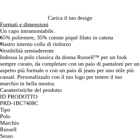
o
i
t
o
y
o
t
v
t
c
t
o
r
i
Carica il tuo design
i
i
e
Formati e dimensioni
g
c
l
Un capo intramontabile.
l
o
o
65% poliestere, 35% cotone piqué filato in catena
i
Nastro interno collo di rinforzo
a
Vestibilità semiaderente
Indossa la polo classica da donna Russell™ per un look
sempre curato, da completare con un paio di pantaloni per un
aspetto più formale o con un paio di jeans per uno stile più
casual. Personalizzalo con il tuo logo per tenere il tuo
marchio in bella mostra.
Caratteristiche del prodotto
ID PRODOTTO
PRD-1BC7408C
Tipo
Polo
Marchio
Russell
Sesso