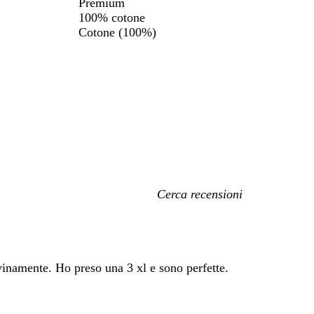
Premium
100% cotone
Cotone (100%)
I
miei
termini
di
ricerca
ivinamente. Ho preso una 3 xl e sono perfette.