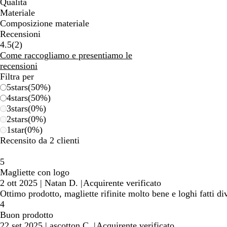
Qualità
Materiale
Composizione materiale
Recensioni
2
4.5
(
2
)
recensioni
Come raccogliamo e presentiamo le
recensioni
Filtra per
5
stars
(
50
%)
4
stars
(
50
%)
3
stars
(
0
%)
2
stars
(
0
%)
1
star
(
0
%)
Recensito da 2 clienti
5
Magliette con logo
2 ott 2025
|
Natan D.
|
Acquirente verificato
Ottimo prodotto, magliette rifinite molto bene e loghi fatti d
4
Buon prodotto
22 set 2025
|
ascotton C.
|
Acquirente verificato