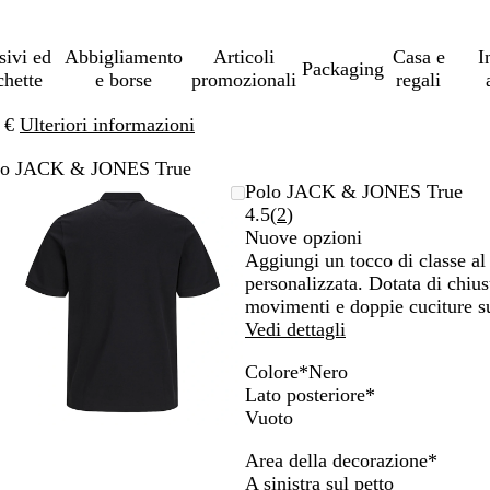
sivi ed
Abbigliamento
Articoli
Casa e
I
Packaging
chette
e borse
promozionali
regali
0 €
Ulteriori informazioni
lo JACK & JONES True
L’immagine
Ingrandito
Usa
Clicca
Polo JACK & JONES True
può
a
i
per
Leggi
4.5
(
2
)
essere
minimo
comandi
allargare
2
Nuove opzioni
ingrandita
+
recensioni
Aggiungi un tocco di classe al
e
personalizzata. Dotata di chiusu
+
movimenti e doppie cuciture su
per
Vedi dettagli
ingrandire
Colore
*
Nero
o
M
B
A
B
A
B
R
G
V
N
A
G
Lato posteriore
*
ridurre
a
i
r
l
z
l
o
r
e
e
z
r
Vuoto
e
r
a
a
u
z
u
s
i
r
r
z
i
le
Area della decorazione
*
r
n
n
c
u
m
s
g
d
o
u
g
frecce
A sinistra sul petto
o
c
c
o
r
a
o
i
e
r
i
per