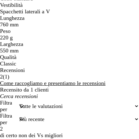
Vestibilità
Spacchetti laterali a V
Lunghezza
760 mm
Peso
220 g
Larghezza
550 mm
Qualità
Classic
Recensioni
1
2
(
1
)
recensioni
Come raccogliamo e presentiamo le recensioni
Recensito da 1 clienti
I
miei
Filtra
termini
per
di
Filtra
ricerca
per
2
di certo non dei Vs migliori