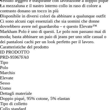
Tessuto leggero e traspirante con lavorazione a doppio piqué
o
e
r
a
i
t
La mezzaluna e il nastro interno collo in raso di colore a
/
o
c
t
e
contrasto donano un tocco in più
A
i
a
Disponibile in diversi colori da abbinare a qualunque outfit
n
t
/
Ci sono alcuni capi essenziali che sia uomini che donne
t
e
A
dovrebbero avere nel guardaroba – e questo Elevate™
r
n
Markham Polo è uno di questi. Le polo non passano mai di
a
t
moda; basta abbinare un paio di jeans per uno stile casual o
c
r
dei pantaloni cachi per un look perfetto per il lavoro.
i
a
Caratteristiche del prodotto
t
c
ID PRODOTTO
e
i
PRD-95967FA0
t
Tipo
e
Polo
Marchio
Elevate
Sesso
Uomo
Dettagli materiale
Doppio piqué, 95% cotone, 5% elastan
Tipo di colletto
Collo standard