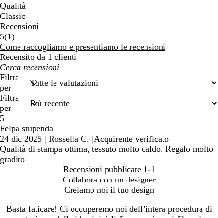
Qualità
Classic
Recensioni
1
5
(
1
)
recensioni
Come raccogliamo e presentiamo le recensioni
Recensito da 1 clienti
I
miei
Filtra
termini
per
di
Filtra
ricerca
per
5
Felpa stupenda
24 dic 2025
|
Rossella C.
|
Acquirente verificato
Qualità di stampa ottima, tessuto molto caldo. Regalo molto
gradito
Recensioni pubblicate
1-1
Collabora con un designer
Creiamo noi il tuo design
Basta faticare! Ci occuperemo noi dell’intera procedura di