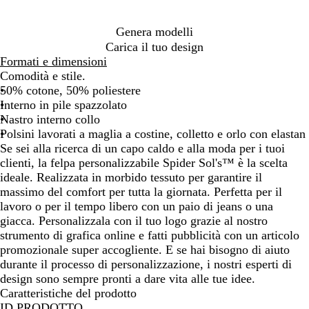
t
é
n
x
t
e
n
t
l
t
r
n
e
Genera modelli
i
a
r
i
e
Carica il tuo design
g
n
a
c
r
Formati e dimensioni
l
g
c
o
e
Comodità e stile.
i
e
i
50% cotone, 50% poliestere
a
t
Interno in pile spazzolato
e
Nastro interno collo
m
Polsini lavorati a maglia a costine, colletto e orlo con elastan
é
Se sei alla ricerca di un capo caldo e alla moda per i tuoi
l
clienti, la felpa personalizzabile Spider Sol's™ è la scelta
a
ideale. Realizzata in morbido tessuto per garantire il
n
massimo del comfort per tutta la giornata. Perfetta per il
g
lavoro o per il tempo libero con un paio di jeans o una
e
giacca. Personalizzala con il tuo logo grazie al nostro
strumento di grafica online e fatti pubblicità con un articolo
promozionale super accogliente. E se hai bisogno di aiuto
durante il processo di personalizzazione, i nostri esperti di
design sono sempre pronti a dare vita alle tue idee.
Caratteristiche del prodotto
ID PRODOTTO