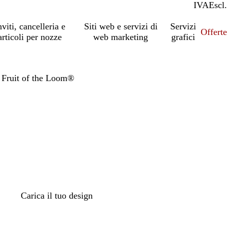
IVA
Incl.
Escl.
nviti, cancelleria e
Siti web e servizi di
Servizi
Offert
articoli per nozze
web marketing
grafici
o Fruit of the Loom®
io
Carica il tuo design