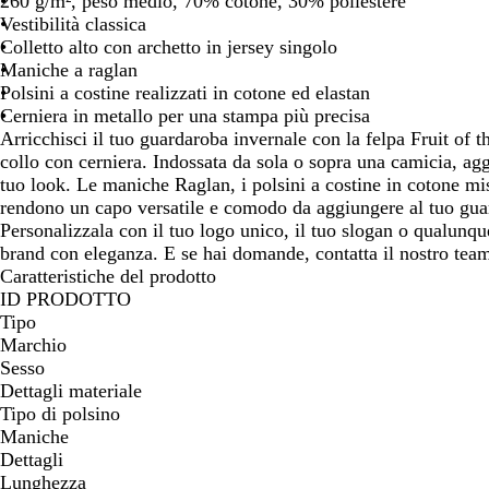
260 g/m², peso medio, 70% cotone, 30% poliestere
spostarti
spostarti
spostarti
spostart
Vestibilità classica
Colletto alto con archetto in jersey singolo
Maniche a raglan
Polsini a costine realizzati in cotone ed elastan
Cerniera in metallo per una stampa più precisa
Arricchisci il tuo guardaroba invernale con la felpa Fruit o
collo con cerniera. Indossata da sola o sopra una camicia, ag
tuo look. Le maniche Raglan, i polsini a costine in cotone misto
rendono un capo versatile e comodo da aggiungere al tuo gua
Personalizzala con il tuo logo unico, il tuo slogan o qualunqu
brand con eleganza. E se hai domande, contatta il nostro team
Caratteristiche del prodotto
ID PRODOTTO
Tipo
Marchio
Sesso
Dettagli materiale
Tipo di polsino
Maniche
Dettagli
Lunghezza