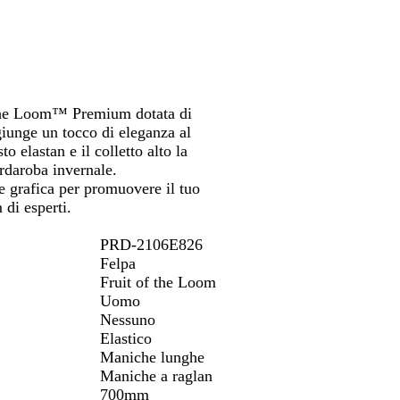
e
i
i
spostarti
spostarti
a
f the Loom™ Premium dotata di
giunge un tocco di eleganza al
 elastan e il colletto alto la
rdaroba invernale.
e grafica per promuovere il tuo
 di esperti.
PRD-2106E826
Felpa
Fruit of the Loom
Uomo
Nessuno
Elastico
Maniche lunghe
Maniche a raglan
700mm